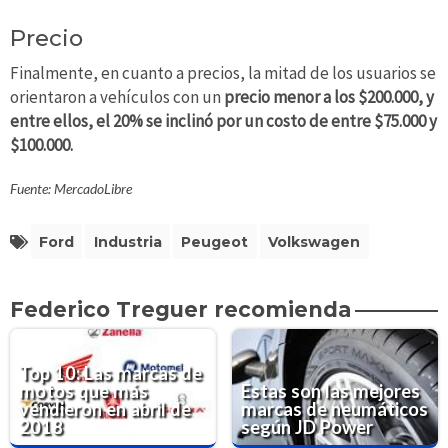
Precio
Finalmente, en cuanto a precios, la mitad de los usuarios se
orientaron a vehículos con un
precio menor a los $200.000, y
entre ellos, el 20% se inclinó por un costo de entre $75.000 y
$100.000.
Fuente: MercadoLibre
Ford
Industria
Peugeot
Volkswagen
Federico Treguer recomienda
Top 10: Las marcas de
motos que más
Estas son las mejores
vendieron en abril de
marcas de neumáticos
2018
según JD Power