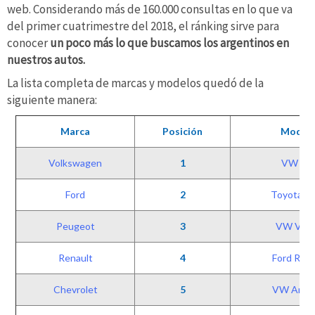
web. Considerando más de 160.000 consultas en lo que va
del primer cuatrimestre del 2018, el ránking sirve para
conocer
un poco más lo que buscamos los argentinos en
nuestros autos.
La lista completa de marcas y modelos quedó de la
siguiente manera:
Marca
Posición
Model
Volkswagen
1
VW Go
Ford
2
Toyota Hi
Peugeot
3
VW Ven
Renault
4
Ford Ran
Chevrolet
5
VW Amar