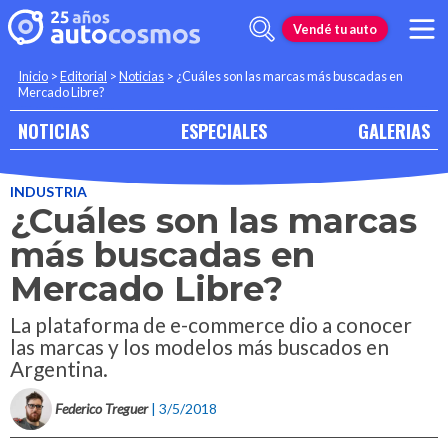
Vendé tu auto
Inicio
>
Editorial
>
Noticias
>
¿Cuáles son las marcas más buscadas en
Mercado Libre?
NOTICIAS
ESPECIALES
GALERIAS
INDUSTRIA
¿Cuáles son las marcas
más buscadas en
Mercado Libre?
La plataforma de e-commerce dio a conocer
las marcas y los modelos más buscados en
Argentina.
Federico Treguer
| 3/5/2018