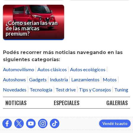
¿Cómo serían las van
de las marcas
premium?
Podés recorrer más noticias navegando en las
siguientes categorías:
Automovilismo
Autos clásicos
Autos ecológicos
Autoshows
Gadgets
Industria
Lanzamientos
Motos
Novedades
Tecnología
Test drive
Tips y Consejos
Tuning
NOTICIAS
ESPECIALES
GALERIAS
Vendé tu auto