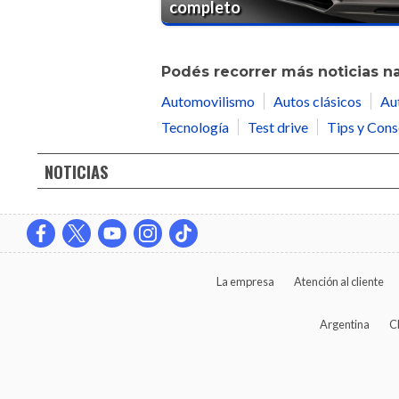
completo
Podés recorrer más noticias n
Automovilismo
Autos clásicos
Au
Tecnología
Test drive
Tips y Cons
NOTICIAS
La empresa
Atención al cliente
Argentina
C