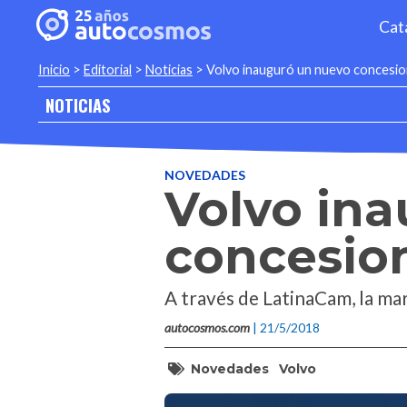
Cat
Inicio
>
Editorial
>
Noticias
>
Volvo inauguró un nuevo concesion
NOTICIAS
NOVEDADES
Volvo in
concesion
A través de LatinaCam, la mar
autocosmos.com
| 21/5/2018
Novedades
Volvo