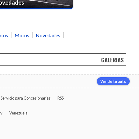
novedades
ntos
Motos
Novedades
GALERIAS
Vendé tu auto
Servicio para Concesionarias
RSS
ay
Venezuela