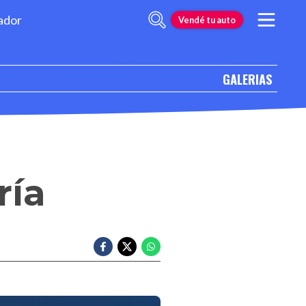
ador
Vendé tu auto
GALERIAS
ría