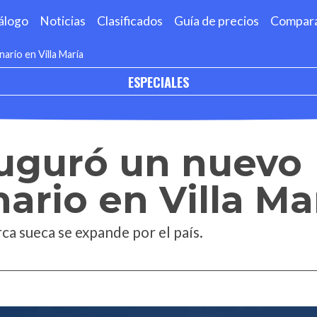
álogo
Noticias
Clasificados
Guía de precios
Compar
ario en Villa María
ESPECIALES
auguró un nuevo
ario en Villa Ma
ca sueca se expande por el país.