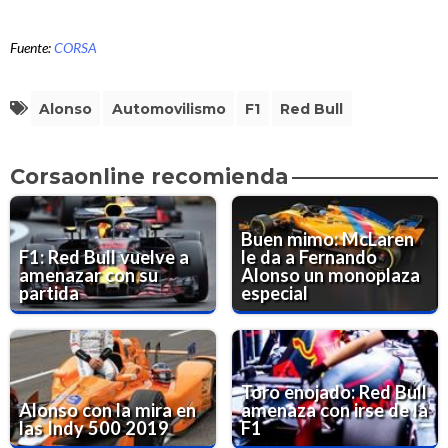
Fuente:
CORSA
Alonso
Automovilismo
F1
Red Bull
Corsaonline recomienda
Buen mimo: McLaren
F1: Red Bull vuelve a
le da a Fernando
amenazar con su
Alonso un monoplaza
partida
especial
Toro enojado: Red Bull
Alonso con la mira en
amenaza con irse de la
las Indy 500 2019
F1