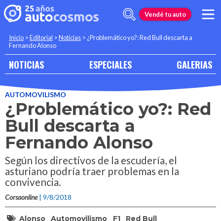
Vendé tu auto
Inicio
>
Editorial
>
Noticias
>
¿Problemático yo?: Red Bull descarta a
Fernando Alonso
NOTICIAS
ESPECIALES
GALERIAS
AUTOMOVILISMO
¿Problemático yo?: Red
Bull descarta a
Fernando Alonso
Según los directivos de la escudería, el
asturiano podría traer problemas en la
convivencia.
Corsaonline
| 9/8/2018
Alonso
Automovilismo
F1
Red Bull