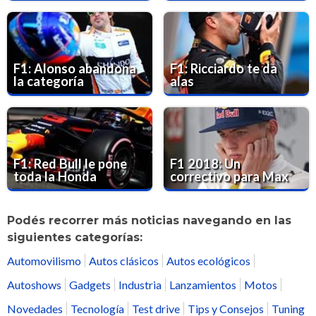
F1: Alonso abandona
F1: Ricciardo te da
la categoría
alas
F1: Red Bull le pone
F1 2018: Un
toda la Honda
correctivo para Max
Podés recorrer más noticias navegando en las
siguientes categorías:
Automovilismo
Autos clásicos
Autos ecológicos
Autoshows
Gadgets
Industria
Lanzamientos
Motos
Novedades
Tecnología
Test drive
Tips y Consejos
Tuning