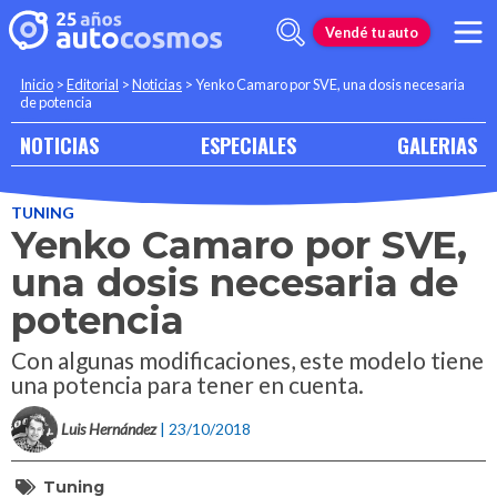
Vendé tu auto
Inicio
>
Editorial
>
Noticias
>
Yenko Camaro por SVE, una dosis necesaria
de potencia
NOTICIAS
ESPECIALES
GALERIAS
TUNING
Yenko Camaro por SVE,
una dosis necesaria de
potencia
Con algunas modificaciones, este modelo tiene
una potencia para tener en cuenta.
Luis Hernández
| 23/10/2018
Tuning