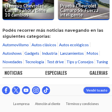
El nuevo Chevrolet
Prueba Chevrolet
Camaro ahora tiene
Camaro SS: Fuerza
10 cambios
inteligente
Podés recorrer más noticias navegando en las
siguientes categorías:
Automovilismo
Autos clásicos
Autos ecológicos
Autoshows
Gadgets
Industria
Lanzamientos
Motos
Novedades
Tecnología
Test drive
Tips y Consejos
Tuning
NOTICIAS
ESPECIALES
GALERIAS
Vendé tu auto
La empresa
Atención al cliente
Términos y condiciones