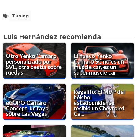
Tuning
Luis Hernández recomienda
Otro Yenko Camaro
El nuevo Yenko
personalizado por
Camaro SC no es un
SVE, otra bestia sobre
muscle car, es un
ruedas
super muscle car
Regalito: El MVP del
béisbol
eCOPO Camaro
estadounidense
Concept, un rayo
recibió un Chevrolet
sobre Las Vegas
Ca...