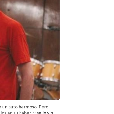
er un auto hermoso. Pero
los en su haber, y
se lo vio