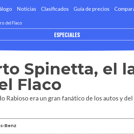
álogo
Noticias
Clasificados
Guía de precios
Compar
ero del Flaco
ESPECIALES
to Spinetta, el 
el Flaco
do Rabioso era un gran fanático de los autos y de
s-Benz