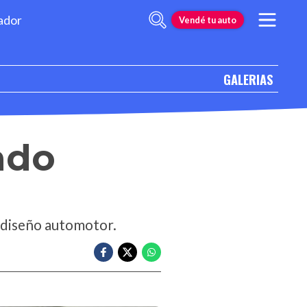
ador
Vendé tu auto
GALERIAS
lado
l diseño automotor.