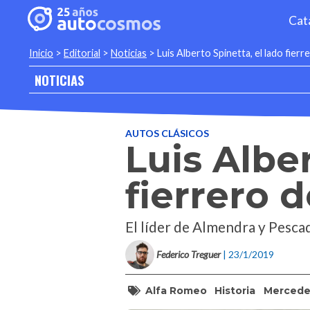
Cat
Inicio
>
Editorial
>
Noticias
>
Luis Alberto Spinetta, el lado fierr
NOTICIAS
AUTOS CLÁSICOS
Luis Alber
fierrero d
El líder de Almendra y Pesca
Federico Treguer
| 23/1/2019
Alfa Romeo
Historia
Mercede