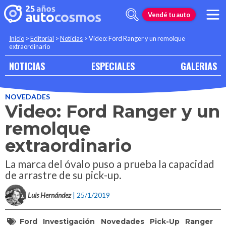
Vendé tu auto
Inicio
>
Editorial
>
Noticias
>
Video: Ford Ranger y un remolque
extraordinario
NOTICIAS
ESPECIALES
GALERIAS
NOVEDADES
Video: Ford Ranger y un
remolque
extraordinario
La marca del óvalo puso a prueba la capacidad
de arrastre de su pick-up.
Luis Hernández
| 25/1/2019
Ford
Investigación
Novedades
Pick-Up
Ranger