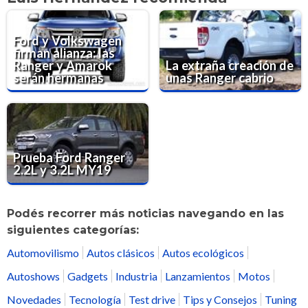
Ford y Volkswagen
firman alianza: las
Ranger y Amarok
La extraña creación de
serán hermanas
unas Ranger cabrio
Prueba Ford Ranger
2.2L y 3.2L MY19
Podés recorrer más noticias navegando en las
siguientes categorías:
Automovilismo
Autos clásicos
Autos ecológicos
Autoshows
Gadgets
Industria
Lanzamientos
Motos
Novedades
Tecnología
Test drive
Tips y Consejos
Tuning