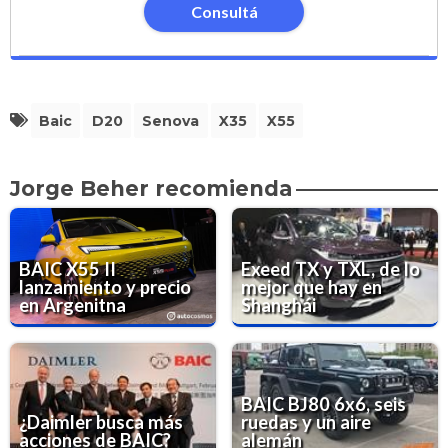
Consultá
Baic
D20
Senova
X35
X55
Jorge Beher recomienda
BAIC X55 II
Exeed TX y TXL, de lo
lanzamiento y precio
mejor que hay en
en Argenitna
Shanghái
BAIC BJ80 6x6, seis
¿Daimler busca más
ruedas y un aire
acciones de BAIC?
alemán