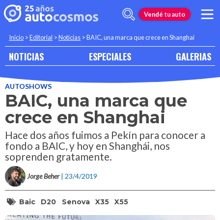
Vendé tu auto
Inicio
>
Editorial
>
Noticias
>
BAIC, una marca que crece en Shanghai
NOTICIAS
ESPECIALES
GALERIAS
AUTOSHOWS
BAIC, una marca que
crece en Shanghai
Hace dos años fuimos a Pekín para conocer a
fondo a BAIC, y hoy en Shanghái, nos
soprenden gratamente.
Jorge Beher
| 23/4/2019
Baic
D20
Senova
X35
X55