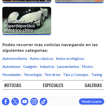
BAIC Arcfox-7, un
superdeportivo
eléctrico chino
Podés recorrer más noticias navegando en las
siguientes categorías:
Automovilismo
Autos clásicos
Autos ecológicos
Autoshows
Gadgets
Industria
Lanzamientos
Motos
Novedades
Tecnología
Test drive
Tips y Consejos
Tuning
NOTICIAS
ESPECIALES
GALERIAS
Vendé tu auto