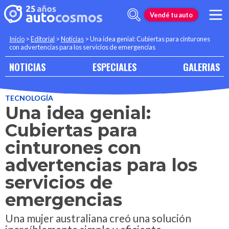
Vendé tu auto
Inicio
>
Editorial
>
Noticias
>
Una idea genial: Cubiertas para cinturones
con advertencias para los servicios de emergencias
NOTICIAS
ESPECIALES
GALERIAS
TECNOLOGÍA
Una idea genial:
Cubiertas para
cinturones con
advertencias para los
servicios de
emergencias
Una mujer australiana creó una solución