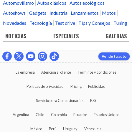
Automovilismo
Autos clásicos
Autos ecológicos
Autoshows
Gadgets
Industria
Lanzamientos
Motos
Novedades
Tecnología
Test drive
Tips y Consejos
Tuning
NOTICIAS
ESPECIALES
GALERIAS
Vendé tu auto
La empresa
Atención al cliente
Términos y condiciones
Políticas de privacidad
Pricing
Publicidad
Servicio para Concesionarias
RSS
Argentina
Chile
Colombia
Ecuador
Estados Unidos
México
Perú
Uruguay
Venezuela