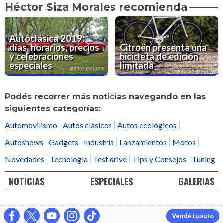
Héctor Siza Morales recomienda
Autoclásica 2019:
días, horarios, precios
Citroën presenta una
y celebraciones
bicicleta de edición
especiales
limitada
Podés recorrer más noticias navegando en las
siguientes categorías:
Automovilismo
Autos clásicos
Autos ecológicos
Autoshows
Gadgets
Industria
Lanzamientos
Motos
Novedades
Tecnología
Test drive
Tips y Consejos
Tuning
NOTICIAS
ESPECIALES
GALERIAS
Vendé tu auto