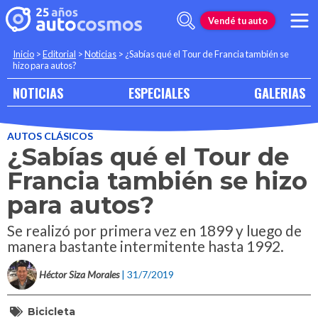
Vendé tu auto
Inicio
>
Editorial
>
Noticias
>
¿Sabías qué el Tour de Francia también se
hizo para autos?
NOTICIAS
ESPECIALES
GALERIAS
AUTOS CLÁSICOS
¿Sabías qué el Tour de
Francia también se hizo
para autos?
Se realizó por primera vez en 1899 y luego de
manera bastante intermitente hasta 1992.
Héctor Siza Morales
| 31/7/2019
Bicicleta