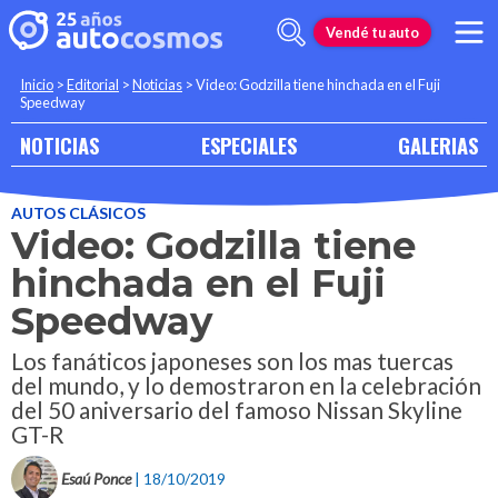
Vendé tu auto
Inicio
>
Editorial
>
Noticias
>
Video: Godzilla tiene hinchada en el Fuji
Speedway
NOTICIAS
ESPECIALES
GALERIAS
AUTOS CLÁSICOS
Video: Godzilla tiene
hinchada en el Fuji
Speedway
Los fanáticos japoneses son los mas tuercas
del mundo, y lo demostraron en la celebración
del 50 aniversario del famoso Nissan Skyline
GT-R
Esaú Ponce
| 18/10/2019