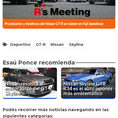
Propietarios y fanáticos del Nissan GT-R se reúnen en Fuji Speedway
Deportivo
GT-R
Nissan
Skyline
Esaú Ponce recomienda
Nissan resucita al
Nissan Skyline GTR
motor RB26 del GT-R
R34 es el auto japonés
Skyline
más emblemático
Podés recorrer más noticias navegando en las
siguientes categorías: