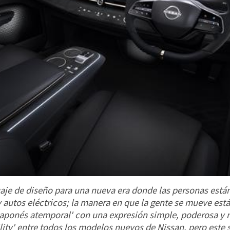
uaje de diseño para una nueva era donde las personas está
 autos eléctricos; la manera en que la gente se mueve est
o japonés atemporal' con una expresión simple, poderosa y
ility' entre todos los modelos nuevos de Nissan, pero este 