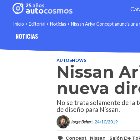
Cat
Inicio
>
Editorial
>
Noticias
>
Nissan Ariya Concept anuncia una n
NOTICIAS
AUTOSHOWS
Nissan Ar
nueva dir
No se trata solamente de la t
de diseño para Nissan.
Jorge Beher
| 24/10/2019
Concept
Nissan
Salón De To