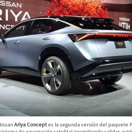
Nissan
Ariya Concept
es la segunda versión del paquete 
 sistema de navegación satelital permitiendo salidas au