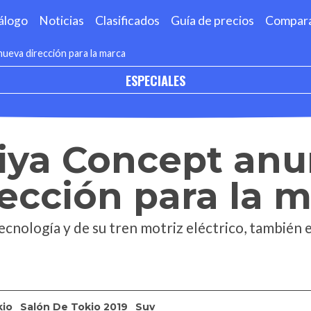
álogo
Noticias
Clasificados
Guía de precios
Compar
ueva dirección para la marca
ESPECIALES
iya Concept anu
ección para la 
ecnología y de su tren motriz eléctrico, también
kio
Salón De Tokio 2019
Suv