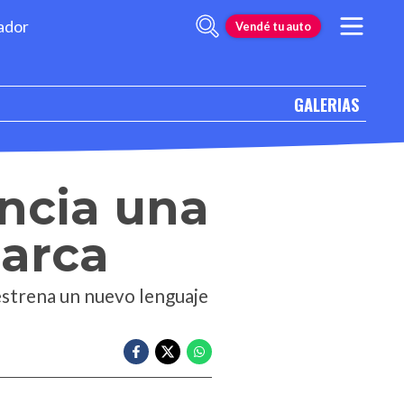
ador
Vendé tu auto
GALERIAS
ncia una
marca
 estrena un nuevo lenguaje