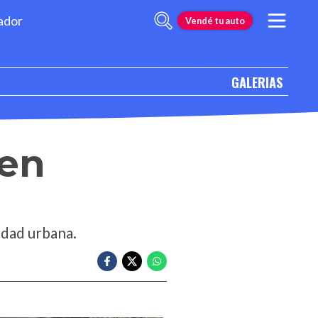
ador
Vendé tu auto
GALERIAS
 en
idad urbana.