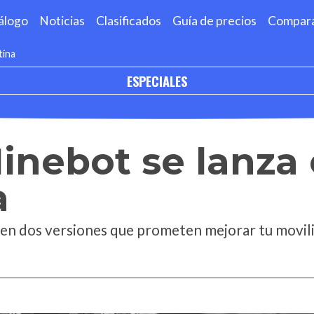
álogo
Noticias
Clasificados
Guía de precios
Compar
tina
ESPECIALES
inebot se lanza
a
 en dos versiones que prometen mejorar tu movil