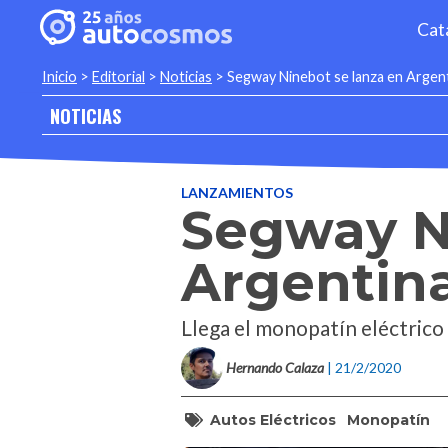
Cat
Inicio
>
Editorial
>
Noticias
>
Segway Ninebot se lanza en Argen
NOTICIAS
LANZAMIENTOS
Segway N
Argentin
Llega el monopatín eléctrico
Hernando Calaza
| 21/2/2020
Autos Eléctricos
Monopatín