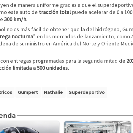
ibuyen de manera uniforme gracias a que el superdeporti
como este auto de
tracción total
puede acelerar de 0 a 100
e
300 km/h
.
ol no es más fácil de obtener que la del hidrógeno,
Gump
trega nocturna"
en los mercados de lanzamiento,
como A
dena de suministro en América del Norte y Oriente Medi
 y con entregas programadas para la segunda mitad de
20
ción limitada a 500 unidades.
tricos
Gumpert
Nathalie
Superdeportivo
ienda