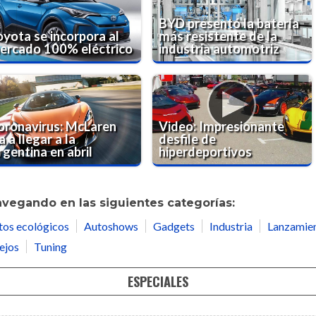
BYD presentó la batería
oyota se incorpora al
más resistente de la
ercado 100% eléctrico
industria automotriz
oronavirus: McLaren
Video: Impresionante
a a llegar a la
desfile de
gentina en abril
hiperdeportivos
avegando en las siguientes categorías:
tos ecológicos
Autoshows
Gadgets
Industria
Lanzamie
ejos
Tuning
ESPECIALES