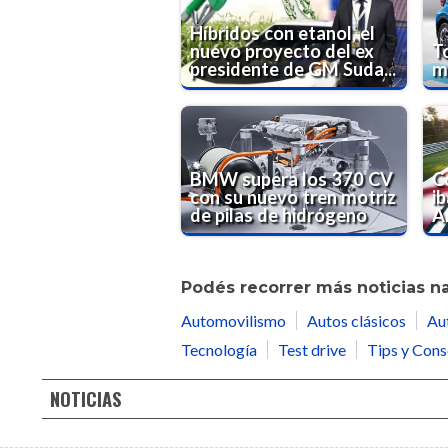
Híbridos con etanol, el
nuevo proyecto del ex
T
presidente de GM Suda...
m
BMW supera los 370 CV
C
con su nuevo tren motriz
ib
de pilas de hidrógeno
Ar
Podés recorrer más noticias n
Automovilismo
Autos clásicos
Au
Tecnología
Test drive
Tips y Cons
NOTICIAS