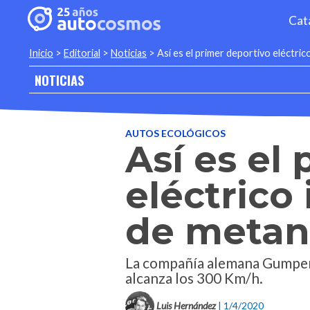
Cat
Inicio
>
Editorial
>
Noticias
>
Así es el primer deportivo eléctri
NOTICIAS
AUTOS ECOLÓGICOS
Así es el
eléctrico
de metan
La compañía alemana Gumpert 
alcanza los 300 Km/h.
Luis Hernández
| 1/4/2020