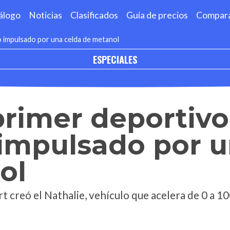
álogo
Noticias
Clasificados
Guía de precios
Compar
co impulsado por una celda de metanol
ESPECIALES
 primer deportivo
 impulsado por 
ol
creó el Nathalie, vehículo que acelera de 0 a 1