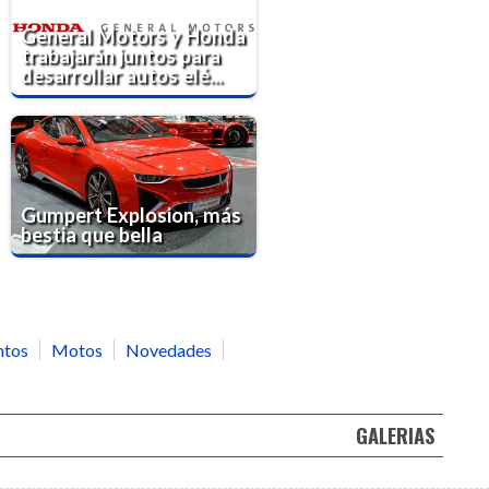
General Motors y Honda
trabajarán juntos para
desarrollar autos elé...
Gumpert Explosion, más
bestia que bella
ntos
Motos
Novedades
GALERIAS