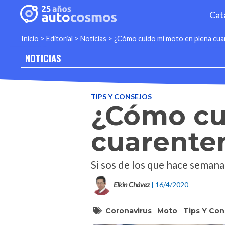
Cat
Inicio
>
Editorial
>
Noticias
>
¿Cómo cuido mi moto en plena cua
NOTICIAS
TIPS Y CONSEJOS
¿Cómo cu
cuarente
Si sos de los que hace semana
Elkin Chávez
| 16/4/2020
Coronavirus
Moto
Tips Y Con