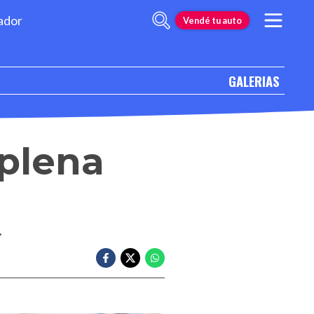
ador
Vendé tu auto
GALERIAS
plena
.