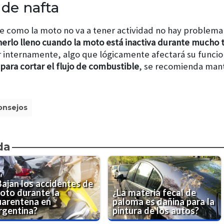
 de nafta
 como la moto no va a tener actividad no hay problema
nerlo lleno cuando la moto está inactiva durante mucho
 internamente, algo que lógicamente afectará su funcio
 para cortar el flujo de combustible
, se recomienda man
onsejos
da
Bajan los accidentes de
oto durante la
¿La materia fecal de
uarentena en
paloma es dañina para la
rgentina?
pintura de los autos?