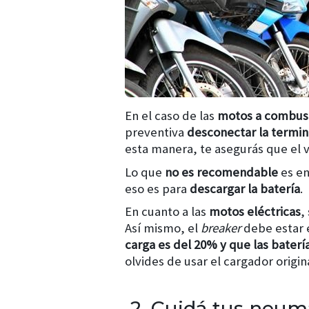
En el caso de las
motos a combus
preventiva
desconectar la termina
esta manera, te asegurás que el 
Lo que
no es recomendable
es en
eso es para
descargar la batería
.
En cuanto a las
motos eléctricas
,
Así mismo, el
breaker
debe estar 
carga es del 20% y que las baterí
olvides de usar el cargador origi
2. Cuidá tus neum