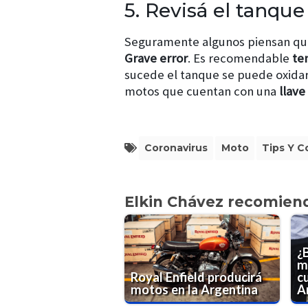
5. Revisá el tanque
Seguramente algunos piensan que
Grave error
. Es recomendable
te
sucede el tanque se puede oxidar
motos que cuentan con una
llave
Coronavirus
Moto
Tips Y C
Elkin Chávez recomien
¿
m
Royal Enfield producirá
c
motos en la Argentina
A