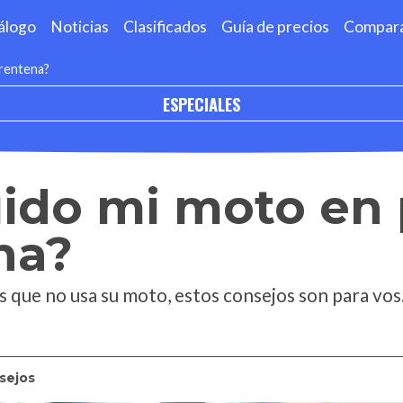
álogo
Noticias
Clasificados
Guía de precios
Compar
rentena?
ESPECIALES
ido mi moto en 
na?
s que no usa su moto, estos consejos son para vos
sejos