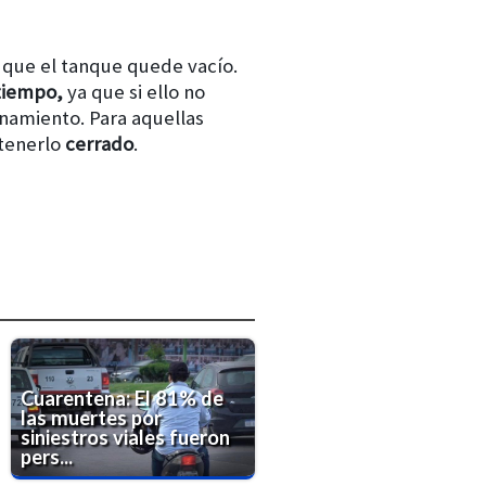
 que el tanque quede vacío.
 tiempo,
ya que si ello no
namiento. Para aquellas
tenerlo
cerrado
.
Cuarentena: El 81% de
las muertes por
siniestros viales fueron
pers...