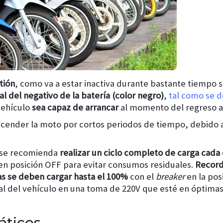
tión
, como va a estar inactiva durante bastante tiempo
l del negativo de la batería (color negro)
,
tal como se d
vehículo
sea capaz de arrancar
al momento del regreso a l
cender la moto por cortos periodos de tiempo, debido a
 se recomienda
realizar un ciclo completo de carga ca
en posición OFF para evitar consumos residuales.
Record
as se deben cargar hasta el 100%
con el
breaker
en la pos
nal del vehículo en una toma de 220V que esté en óptimas
áticos