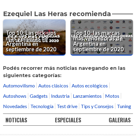
Ezequiel Las Heras recomienda
Top 10: Las pick-ups
Top 10: las marcas
más vendidas de
más vendedoras de
Argentina en
Argentina en
septiembre de 2020
septiembre de 2020
Podés recorrer más noticias navegando en las
siguientes categorías:
Automovilismo
Autos clásicos
Autos ecológicos
Autoshows
Gadgets
Industria
Lanzamientos
Motos
Novedades
Tecnología
Test drive
Tips y Consejos
Tuning
NOTICIAS
ESPECIALES
GALERIAS