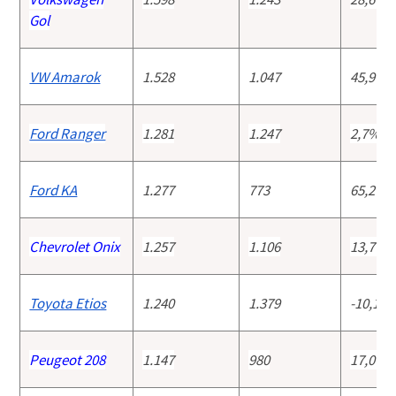
Gol
VW Amarok
1.528
1.047
45,9%
Ford Ranger
1.281
1.247
2,7%
Ford KA
1.277
773
65,2%
Chevrolet Onix
1.257
1.106
13,7%
Toyota Etios
1.240
1.379
-10,1%
Peugeot 208
1.147
980
17,0%