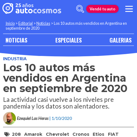
Vendé tu auto
Inicio
>
Editorial
>
Noticias
>
Los 10 autos más vendidos en Argentina en
septiembre de 2020
NOTICIAS
ESPECIALES
GALERIAS
INDUSTRIA
Los 10 autos más
vendidos en Argentina
en septiembre de 2020
La actividad casi vuelve a los niveles pre
pandemia y los datos son alentadores.
Ezequiel Las Heras
| 1/10/2020
208
Amarok
Chevrolet
Cronos
Etios
FIAT