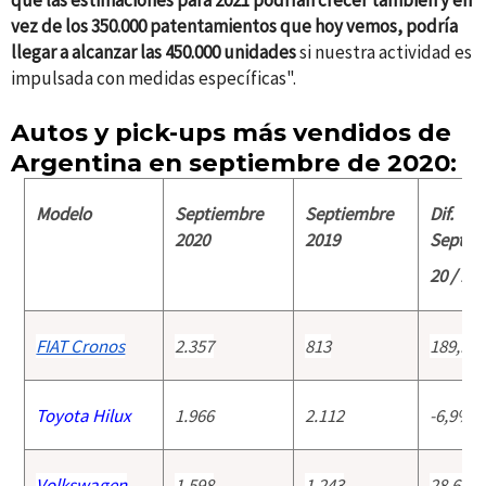
vez de los 350.000 patentamientos que hoy vemos, podría
llegar a alcanzar las 450.000 unidades
si nuestra actividad es
impulsada con medidas específicas".
Autos y pick-ups más vendidos de
Argentina en septiembre de 2020:
Modelo
Septiembre
Septiembre
Dif.
2020
2019
Septie
20 / 19
FIAT Cronos
2.357
813
189,9%
Toyota Hilux
1.966
2.112
-6,9%
Volkswagen
1.598
1.243
28,6%