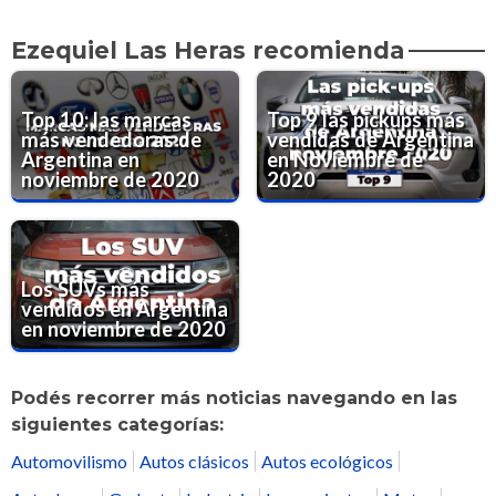
Ezequiel Las Heras recomienda
Top 10: las marcas
Top 9 las pickups más
más vendedoras de
vendidas de Argentina
Argentina en
en Noviembre de
noviembre de 2020
2020
Los SUVs más
vendidos en Argentina
en noviembre de 2020
Podés recorrer más noticias navegando en las
siguientes categorías:
Automovilismo
Autos clásicos
Autos ecológicos