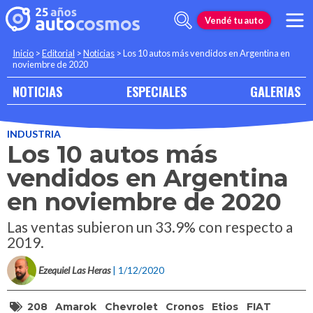
Vendé tu auto
Inicio
>
Editorial
>
Noticias
>
Los 10 autos más vendidos en Argentina en
noviembre de 2020
NOTICIAS
ESPECIALES
GALERIAS
INDUSTRIA
Los 10 autos más
vendidos en Argentina
en noviembre de 2020
Las ventas subieron un 33.9% con respecto a
2019.
Ezequiel Las Heras
| 1/12/2020
208
Amarok
Chevrolet
Cronos
Etios
FIAT