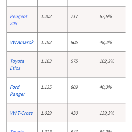
Peugeot
1.202
717
67,6%
9
208
VW Amarok
1.193
805
48,2%
1
Toyota
1.163
575
102,3%
9
Etios
Ford
1.135
809
40,3%
1
Ranger
VW T-Cross
1.029
430
139,3%
9
Toyota
1.028
546
88,3%
5