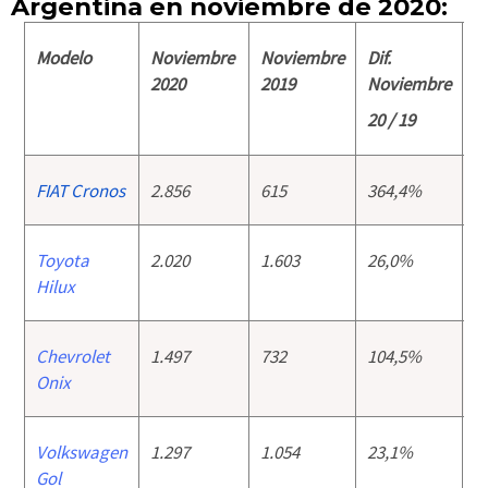
Argentina en noviembre de 2020:
Modelo
Noviembre
Noviembre
Dif.
A
2020
2019
Noviembre
2
20 / 19
FIAT Cronos
2.856
615
364,4%
1
Toyota
2.020
1.603
26,0%
1
Hilux
Chevrolet
1.497
732
104,5%
1
Onix
Volkswagen
1.297
1.054
23,1%
1
Gol