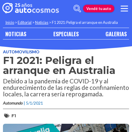
Vendé tu auto
Inicio
>
Editorial
>
Noticias
>
F1 2021: Peligra el arranque en Australia
NOTICIAS
ESPECIALES
GALERIAS
AUTOMOVILISMO
F1 2021: Peligra el
arranque en Australia
Debido a la pandemia de COVID-19 y al
endurecimiento de las reglas de confinamiento
locales, la carrera sería reprogamada.
Automundo
| 5/1/2021
F1