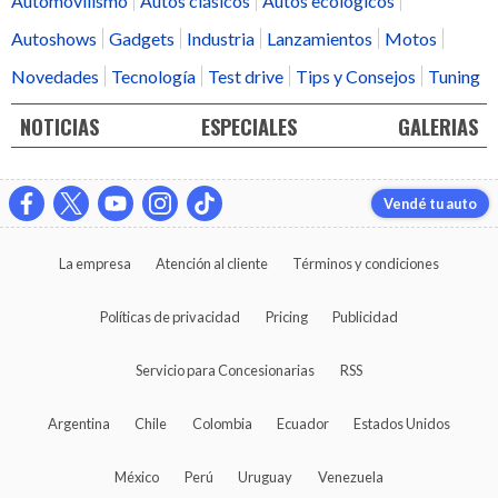
Automovilismo
Autos clásicos
Autos ecológicos
Autoshows
Gadgets
Industria
Lanzamientos
Motos
Novedades
Tecnología
Test drive
Tips y Consejos
Tuning
NOTICIAS
ESPECIALES
GALERIAS
Vendé tu auto
La empresa
Atención al cliente
Términos y condiciones
Políticas de privacidad
Pricing
Publicidad
Servicio para Concesionarias
RSS
Argentina
Chile
Colombia
Ecuador
Estados Unidos
México
Perú
Uruguay
Venezuela