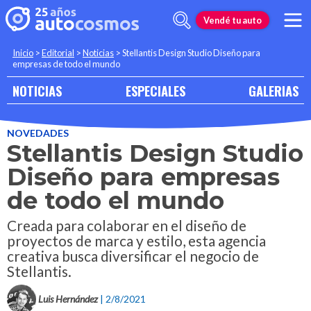
Vendé tu auto
Inicio
>
Editorial
>
Noticias
>
Stellantis Design Studio Diseño para
empresas de todo el mundo
NOTICIAS
ESPECIALES
GALERIAS
NOVEDADES
Stellantis Design Studio
Diseño para empresas
de todo el mundo
Creada para colaborar en el diseño de
proyectos de marca y estilo, esta agencia
creativa busca diversificar el negocio de
Stellantis.
Luis Hernández
| 2/8/2021