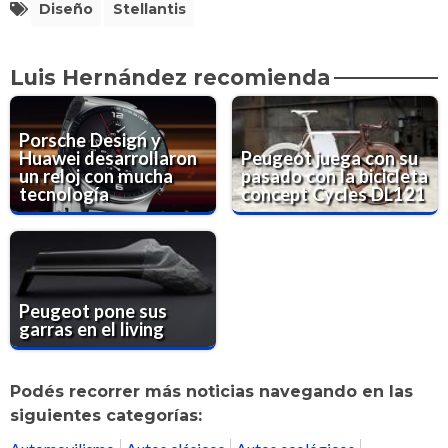
Diseño
Stellantis
Luis Hernández recomienda
Porsche Design y
Huawei desarrollaron
Peugeot juega con su
un reloj con mucha
pasado con la bicicleta
tecnología
concept Cycles DL121
Peugeot pone sus
garras en el living
Podés recorrer más noticias navegando en las
siguientes categorías: