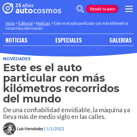
Vendé tu auto
Inicio
>
Editorial
>
Noticias
>
Este es el auto particular con más kilómetros
recorridos del mundo
NOTICIAS
ESPECIALES
GALERIAS
NOVEDADES
Este es el auto
particular con más
kilómetros recorridos
del mundo
De una confiabilidad envidiable, la máquina ya
lleva más de medio siglo en las calles.
Luis Hernández
| 1/1/2022