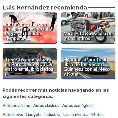
Luis Hernández recomienda
Pintaron calles con
una pintura especial y
lograron bajar la
Mirá esta Kawasaki de
temper...
¡48 cilindros!
Tiene 16 años y con
Hyundai se anota al
un Porsche de 400 CV
libro de los Récord
entró en el libro de los
Guinness con el Nexo
r...
y Kona...
Podés recorrer más noticias navegando en las
siguientes categorías:
Automovilismo
Autos clásicos
Autos ecológicos
Autoshows
Gadgets
Industria
Lanzamientos
Motos