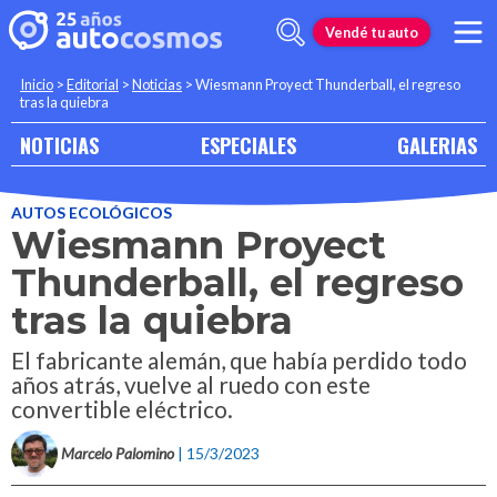
Vendé tu auto
Inicio
>
Editorial
>
Noticias
>
Wiesmann Proyect Thunderball, el regreso
tras la quiebra
NOTICIAS
ESPECIALES
GALERIAS
AUTOS ECOLÓGICOS
Wiesmann Proyect
Thunderball, el regreso
tras la quiebra
El fabricante alemán, que había perdido todo
años atrás, vuelve al ruedo con este
convertible eléctrico.
Marcelo Palomino
| 15/3/2023