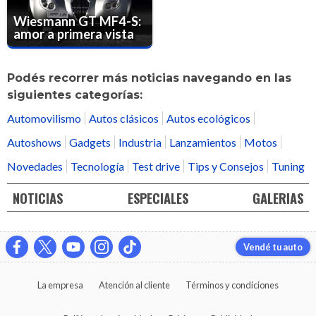
Wiesmann GT MF4-S:
amor a primera vista
Podés recorrer más noticias navegando en las
siguientes categorías:
Automovilismo
Autos clásicos
Autos ecológicos
Autoshows
Gadgets
Industria
Lanzamientos
Motos
Novedades
Tecnología
Test drive
Tips y Consejos
Tuning
NOTICIAS
ESPECIALES
GALERIAS
Vendé tu auto
La empresa
Atención al cliente
Términos y condiciones