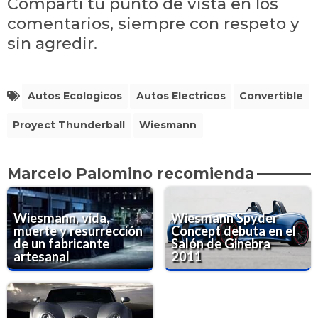
Compartí tu punto de vista en los
comentarios, siempre con respeto y
sin agredir.
Autos Ecologicos
Autos Electricos
Convertible
Proyect Thunderball
Wiesmann
Marcelo Palomino recomienda
Wiesmann, vida,
Wiesmann Spyder
muerte y resurrección
Concept debuta en el
de un fabricante
Salón de Ginebra
artesanal
2011