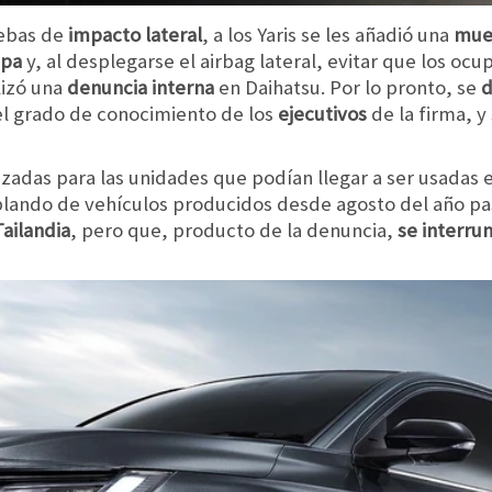
uebas de
impacto lateral
, a los Yaris se les añadió una
mue
mpa
y, al desplegarse el airbag lateral, evitar que los ocu
lizó una
denuncia interna
en Daihatsu. Por lo pronto, se
d
 el grado de conocimiento de los
ejecutivos
de la firma, y
lizadas para las unidades que podían llegar a ser usadas 
blando de vehículos producidos desde agosto del año p
Tailandia
, pero que, producto de la denuncia,
se interru