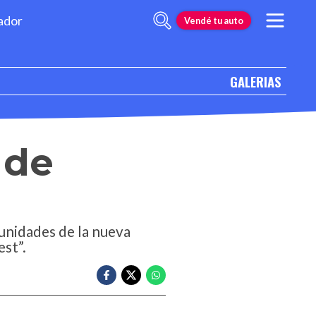
ador
Vendé tu auto
GALERIAS
 de
unidades de la nueva
est”.