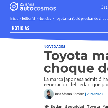
Cat
Inicio
>
Editorial
>
Noticias
>
Toyota manipuló pruebas de choqu
NOTICIAS
NOVEDADES
Toyota m
choque de
La marca japonesa admitió ha
generación del sedán, que pod
Juan Manuel Cardozo
| 28/4/2023
Sedan
Seguridad
Toyota
Yar