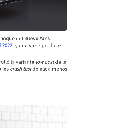
choque
del
nuevo Yaris
.
l
2022
, y que ya se produce
olló la variante
low cost
de la
ó los
crash test
de nada menos