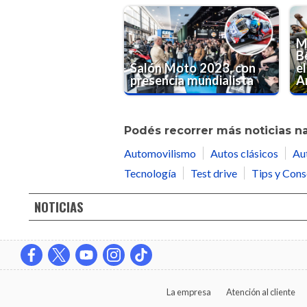
M
Be
Salón Moto 2023, con
el
presencia mundialista
A
Podés recorrer más noticias n
Automovilismo
Autos clásicos
Au
Tecnología
Test drive
Tips y Cons
NOTICIAS
La empresa
Atención al cliente