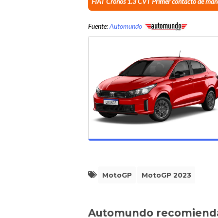
FIAT Cronos 1.3 CVT Primer contacto de man
Fuente:
Automundo
MotoGP
MotoGP 2023
Automundo recomiend