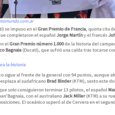
Automundo.com.ar
i) se impuso en el
Gran Premio de Francia
, quinta cita d
i que completaron el español
Jorge Martín
y el francés
Jo
en el
Gran Premio número 1.000
de la historia del camp
co Bagnaia
(Ducati), que sufrió una caída tras tocarse c
o sigue al frente de la general con 94 puntos, aunque a
desplaza al sudafricano
Brad Binder
(KTM), sexto este do
que solo consiguieron terminar 13 pilotos, el español
Ma
man’Bagnaia, con el australiano
Jack Miller
(KTM) a su ru
siciones. El oceánico superó al de Cervera en el segund