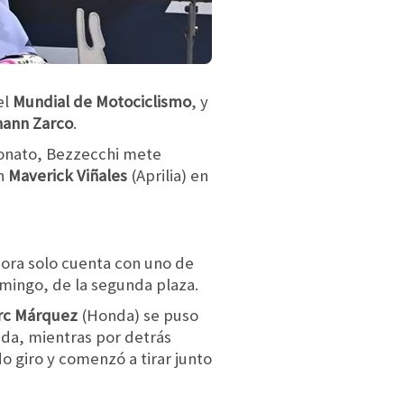
el
Mundial de Motociclismo
, y
hann Zarco
.
eonato, Bezzecchi mete
on
Maverick Viñales
(Aprilia) en
hora solo cuenta con uno de
mingo, de la segunda plaza.
rc Márquez
(Honda) se puso
eda, mientras por detrás
o giro y comenzó a tirar junto