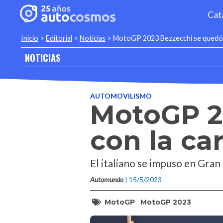
Cat
Inicio
>
Editorial
>
Noticias
>
MotoGP 2023 Bezzecchi se quedó c
NOTICIAS
AUTOMOVILISMO
MotoGP 2
con la car
El italiano se impuso en Gran
Automundo
| 15/5/2023
MotoGP
MotoGP 2023