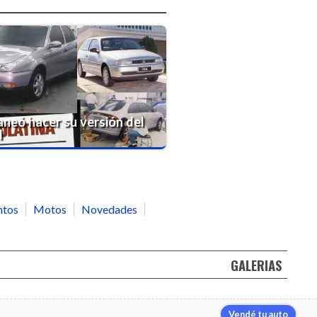
aneó hacer su versión del
l
ntos
Motos
Novedades
GALERIAS
Vendé tu auto