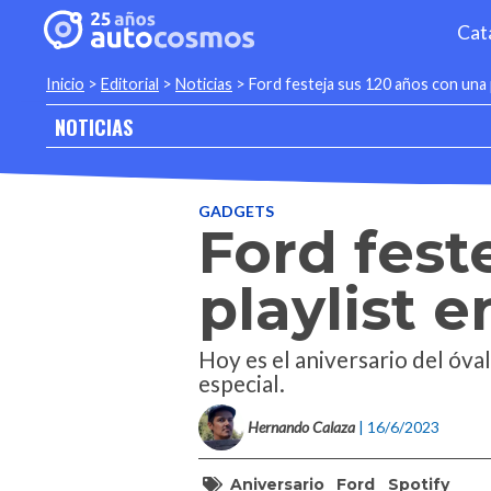
Cat
Inicio
>
Editorial
>
Noticias
>
Ford festeja sus 120 años con una p
NOTICIAS
GADGETS
Ford fest
playlist e
Hoy es el aniversario del óval
especial.
Hernando Calaza
| 16/6/2023
Aniversario
Ford
Spotify