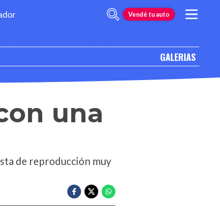
ador
Vendé tu auto
GALERIAS
 con una
 lista de reproducción muy