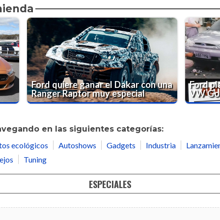
mienda
Ford quiere ganar el Dakar con una
Ford pl
Ranger Raptor muy especial
VW Go
avegando en las siguientes categorías:
tos ecológicos
Autoshows
Gadgets
Industria
Lanzamie
ejos
Tuning
ESPECIALES