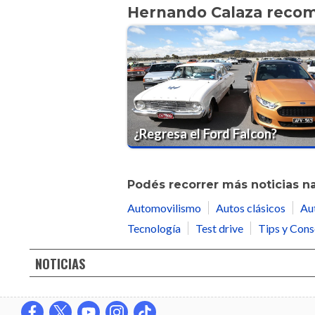
Hernando Calaza reco
¿Regresa el Ford Falcon?
Podés recorrer más noticias n
Automovilismo
Autos clásicos
Au
Tecnología
Test drive
Tips y Cons
NOTICIAS