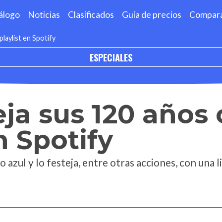
álogo
Noticias
Clasificados
Guía de precios
Compar
laylist en Spotify
ESPECIALES
eja sus 120 años
n Spotify
o azul y lo festeja, entre otras acciones, con una