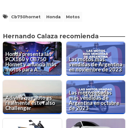
Cb750hornet
Honda
Motos
Hernando Calaza recomienda
Honda presenta las
PCX160 y CB750
Las motos más
Hornet y anuncia más
vendidas de Argentina
motos para A...
en noviembre de 2023
Las motos usadas
Adiviná que auto es
más vendidas de
realmente este falso
Argentina en octubre
Challenger
de 2023