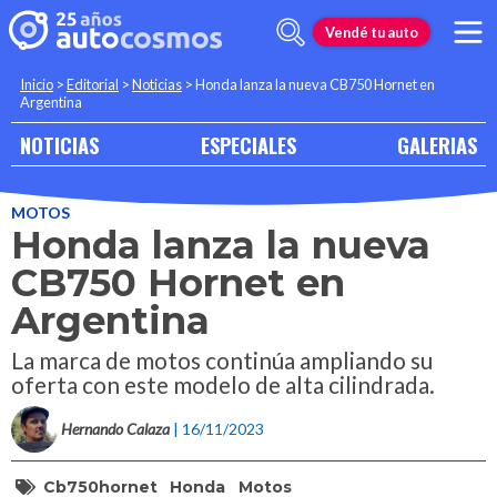
Vendé tu auto
Inicio
>
Editorial
>
Noticias
>
Honda lanza la nueva CB750 Hornet en
Argentina
NOTICIAS
ESPECIALES
GALERIAS
MOTOS
Honda lanza la nueva
CB750 Hornet en
Argentina
La marca de motos continúa ampliando su
oferta con este modelo de alta cilindrada.
Hernando Calaza
| 16/11/2023
Cb750hornet
Honda
Motos