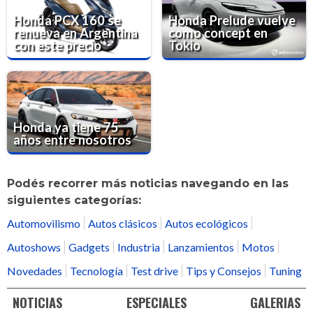
Honda PCX 160 se
Honda Prelude vuelve
renueva en Argentina
como concept en
con este precio
Tokio
Honda ya tiene 75
años entre nosotros
Podés recorrer más noticias navegando en las
siguientes categorías:
Automovilismo
Autos clásicos
Autos ecológicos
Autoshows
Gadgets
Industria
Lanzamientos
Motos
Novedades
Tecnología
Test drive
Tips y Consejos
Tuning
NOTICIAS
ESPECIALES
GALERIAS