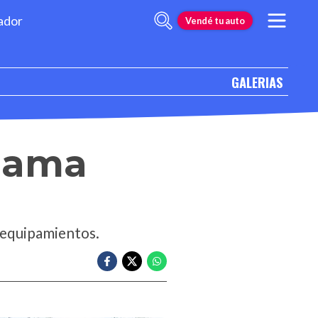
ador
Vendé tu auto
GALERIAS
 gama
s equipamientos.