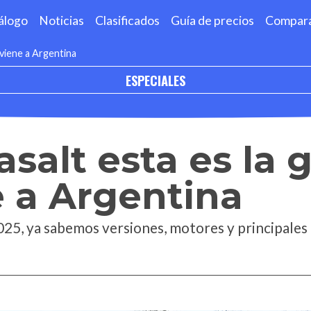
álogo
Noticias
Clasificados
Guía de precios
Compar
 viene a Argentina
ESPECIALES
asalt esta es la
 a Argentina
os 2025, ya sabemos versiones, motores y principale