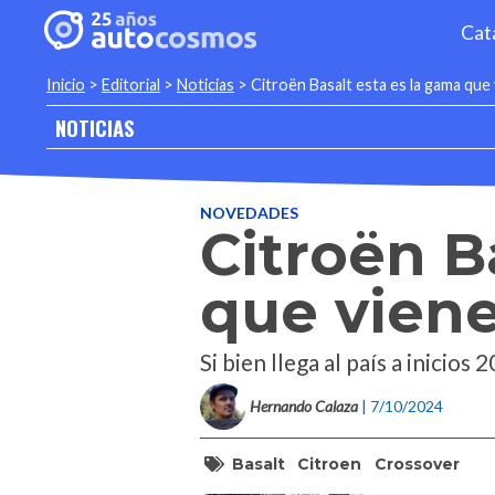
Cat
Inicio
>
Editorial
>
Noticias
>
Citroën Basalt esta es la gama que
NOTICIAS
NOVEDADES
Citroën B
que viene
Si bien llega al país a inici
Hernando Calaza
| 7/10/2024
Basalt
Citroen
Crossover