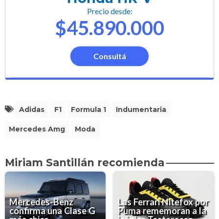
Precio desde:
$45.890.000
Consultá
Adidas
F1
Formula 1
Indumentaria
Mercedes Amg
Moda
Miriam Santillán recomienda
Mercedes-Benz
Las Ferrari Nitefox por
confirma una Clase G
Puma rememoran a la