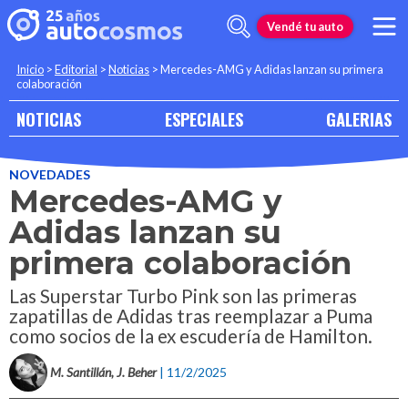
Vendé tu auto
Inicio
>
Editorial
>
Noticias
>
Mercedes-AMG y Adidas lanzan su primera
colaboración
NOTICIAS
ESPECIALES
GALERIAS
NOVEDADES
Mercedes-AMG y
Adidas lanzan su
primera colaboración
Las Superstar Turbo Pink son las primeras
zapatillas de Adidas tras reemplazar a Puma
como socios de la ex escudería de Hamilton.
M. Santillán, J. Beher
| 11/2/2025