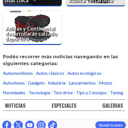
más chica
icónica Testarossa
Adidas y Continental
desarrollarán calzado
deportivo
Podés recorrer más noticias navegando en las
siguientes categorías:
Automovilismo
Autos clásicos
Autos ecológicos
Autoshows
Gadgets
Industria
Lanzamientos
Motos
Novedades
Tecnología
Test drive
Tips y Consejos
Tuning
NOTICIAS
ESPECIALES
GALERIAS
Vendé tu auto