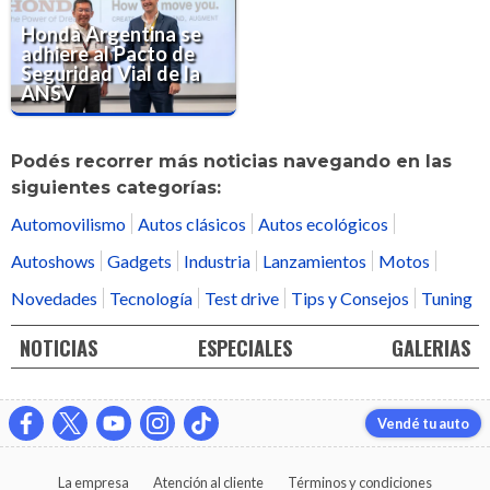
Honda Argentina se
adhiere al Pacto de
Seguridad Vial de la
ANSV
Podés recorrer más noticias navegando en las
siguientes categorías:
Automovilismo
Autos clásicos
Autos ecológicos
Autoshows
Gadgets
Industria
Lanzamientos
Motos
Novedades
Tecnología
Test drive
Tips y Consejos
Tuning
NOTICIAS
ESPECIALES
GALERIAS
Vendé tu auto
La empresa
Atención al cliente
Términos y condiciones