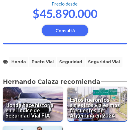
Precio desde:
$45.890.000
Consultá
Honda
Pacto Vial
Seguridad
Seguridad Vial
Hernando Calaza recomienda
Estos fueron los
Honda hace historia
siniestros viales más
en el Índice de
frecuentes de
Seguridad Vial FIA
Argentina en 2024