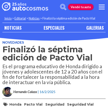
Vendé tu auto
Inicio
>
Editorial
>
Noticias
>
Finalizó la séptima edición de Pacto Vial
NOTICIAS
ESPECIALES
GALERIAS
NOVEDADES
Finalizó la séptima
edición de Pacto Vial
Es el programa educativo de Honda dirigido a
jóvenes y adolescentes de 12 a 20 años con el
fin de fortalecer la responsabilidad a la hora
de interactuar en la vía pública.
Hernando Calaza
| 16/2/2025
Honda
Pacto Vial
Seguridad
Seguridad Vial