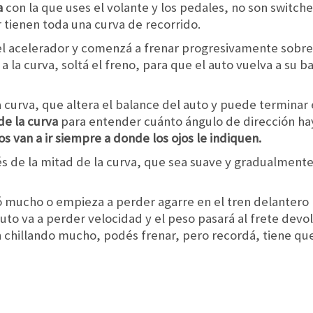
a
con la que uses el volante y los pedales, no son switche
 tienen toda una curva de recorrido.
el acelerador y comenzá a frenar progresivamente sobre la
 la curva, soltá el freno, para que el auto vuelva a su b
 curva, que altera el balance del auto y puede terminar
 de la curva
para entender cuánto ángulo de dirección ha
s van a ir siempre a donde los ojos le indiquen.
és de la mitad de la curva, que sea suave y gradualment
inó mucho o empieza a perder agarre en el tren delantero 
auto va a perder velocidad y el peso pasará al frete devol
an chillando mucho, podés frenar, pero recordá, tiene q