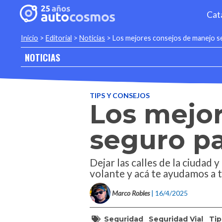
Cat
Inicio
>
Editorial
>
Noticias
>
Los mejores consejos de manejo seg
NOTICIAS
TIPS Y CONSEJOS
Los mejo
seguro par
Dejar las calles de la ciudad 
volante y acá te ayudamos a t
Marco Robles
| 16/4/2025
Seguridad
Seguridad Vial
Tip