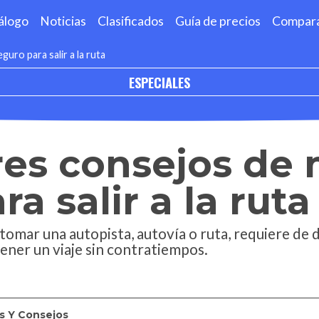
álogo
Noticias
Clasificados
Guía de precios
Compar
uro para salir a la ruta
ESPECIALES
res consejos de
a salir a la ruta
y tomar una autopista, autovía o ruta, requiere de d
ener un viaje sin contratiempos.
s Y Consejos