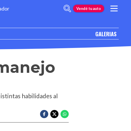
ador
Vendé tu auto
GALERIAS
 manejo
istintas habilidades al