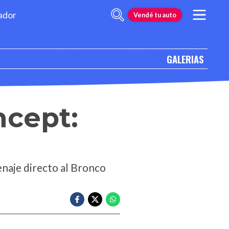
ador
Vendé tu auto
GALERIAS
ncept:
enaje directo al Bronco