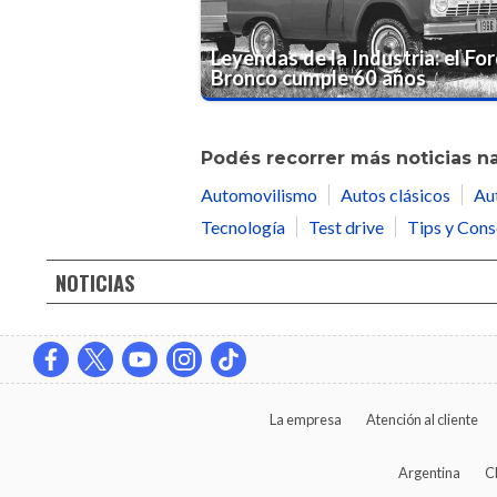
Leyendas de la Industria: el Fo
Bronco cumple 60 años
Podés recorrer más noticias n
Automovilismo
Autos clásicos
Au
Tecnología
Test drive
Tips y Cons
NOTICIAS
La empresa
Atención al cliente
Argentina
C