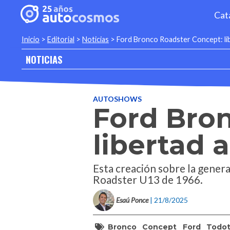
Cat
Inicio
>
Editorial
>
Noticias
>
Ford Bronco Roadster Concept: li
NOTICIAS
AUTOSHOWS
Ford Bro
libertad 
Esta creación sobre la gener
Roadster U13 de 1966.
Esaú Ponce
| 21/8/2025
Bronco
Concept
Ford
Todot