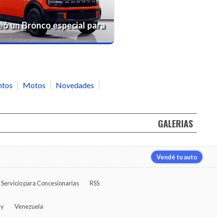
eó un Bronco especial para
ntos
Motos
Novedades
GALERIAS
Vendé tu auto
Servicio para Concesionarias
RSS
ay
Venezuela