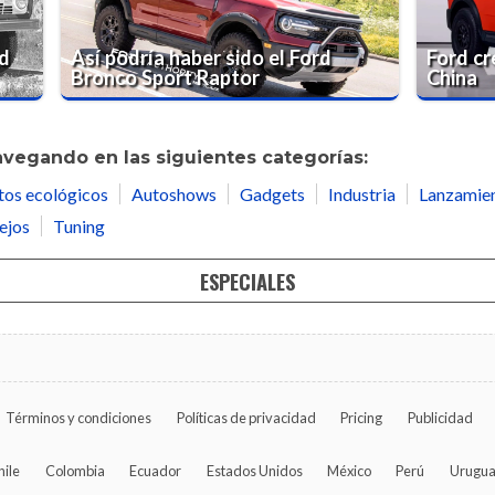
rd
Así podría haber sido el Ford
Ford cr
Bronco Sport Raptor
China
avegando en las siguientes categorías:
tos ecológicos
Autoshows
Gadgets
Industria
Lanzamie
ejos
Tuning
ESPECIALES
Términos y condiciones
Políticas de privacidad
Pricing
Publicidad
hile
Colombia
Ecuador
Estados Unidos
México
Perú
Urugu