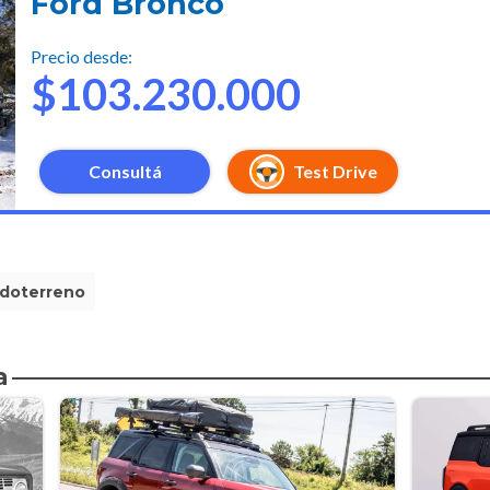
Ford Bronco
Precio desde:
$103.230.000
Consultá
Test Drive
doterreno
a