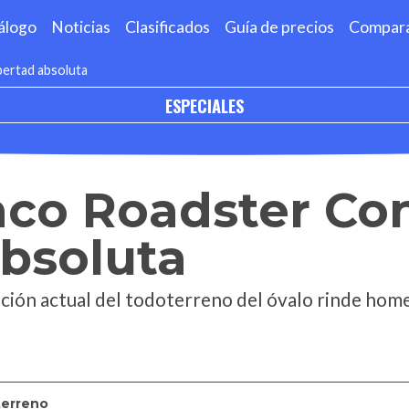
álogo
Noticias
Clasificados
Guía de precios
Compar
bertad absoluta
ESPECIALES
nco Roadster Co
absoluta
ación actual del todoterreno del óvalo rinde hom
erreno