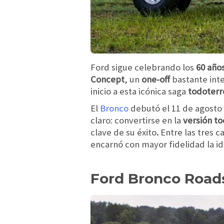
Ford sigue celebrando los
60 año
Concept
, un
one-off
bastante int
inicio a esta icónica saga
todoterr
El
Bronco
debutó el 11 de agosto
claro: convertirse en la
versión t
clave de su éxito
.
Entre las tres c
encarnó con mayor fidelidad la id
Ford Bronco Road