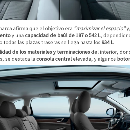
 marca afirma que el objetivo era
“maximizar el espacio”
y
iento
y una
capacidad de baúl de 187 o 542 L
, dependiend
 todas las plazas traseras se llega hasta los
934 L.
lidad de los materiales y terminaciones
del interior, do
s, se destaca la
consola central
elevada, y algunos
boton