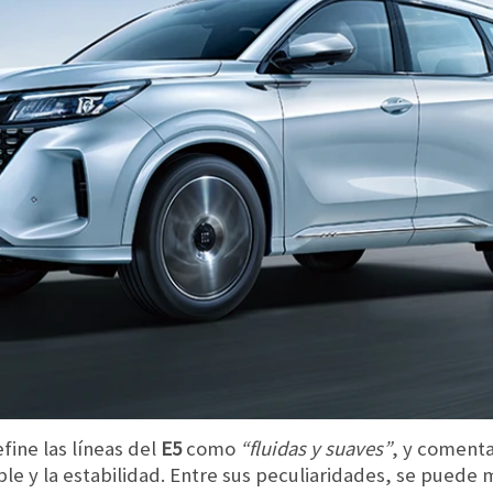
efine las líneas del
E5
como
“fluidas y suaves”
, y coment
e y la estabilidad. Entre sus peculiaridades, se puede 