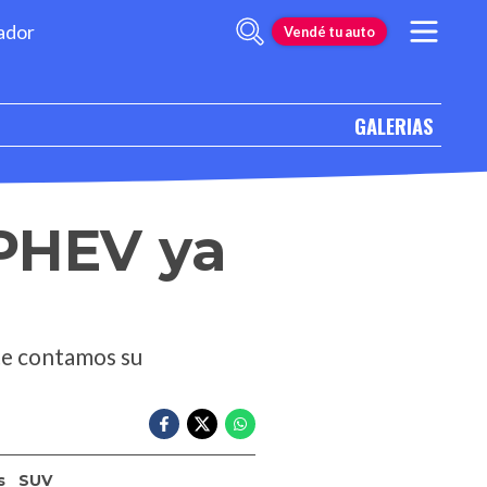
ador
Vendé tu auto
GALERIAS
 PHEV ya
 te contamos su
s
SUV