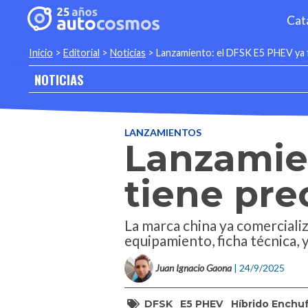
Cat
Inicio
>
Editorial
>
Noticias
>
Lanzamiento: el DFSK E5 PHEV ya 
NOTICIAS
LANZAMIENTOS
Lanzamie
tiene pre
La marca china ya comercializ
equipamiento, ficha técnica, 
Juan Ignacio Gaona
| 24/9/2025
DFSK
E5 PHEV
Híbrido Enchu