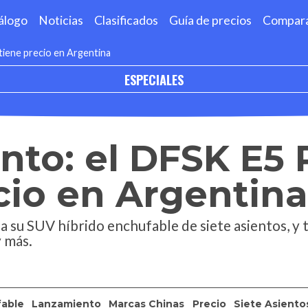
álogo
Noticias
Clasificados
Guía de precios
Compar
tiene precio en Argentina
ESPECIALES
nto: el DFSK E5
cio en Argentina
a su SUV híbrido enchufable de siete asientos, y
y más.
fable
Lanzamiento
Marcas Chinas
Precio
Siete Asiento