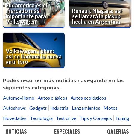
Sudamérica es el
mercado más
Renault Niagara: así
importante para
se llamará la pickup
Volkswagen
hecha en Argentina
Volkswagen Tukan:
así se llamará la nueva
anti Toro
Podés recorrer más noticias navegando en las
siguientes categorías:
Automovilismo
Autos clásicos
Autos ecológicos
Autoshows
Gadgets
Industria
Lanzamientos
Motos
Novedades
Tecnología
Test drive
Tips y Consejos
Tuning
NOTICIAS
ESPECIALES
GALERIAS