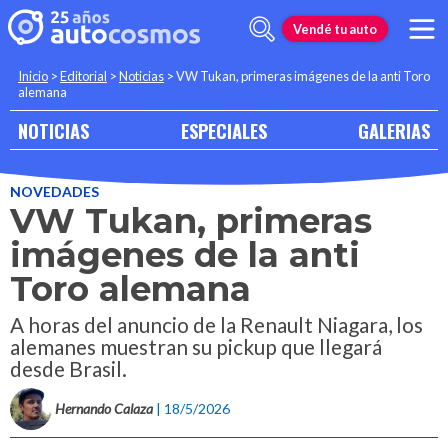
Vendé tu auto
Inicio
>
Editorial
>
Noticias
>
VW Tukan, primeras imágenes de la anti Toro
alemana
NOTICIAS
ESPECIALES
GALERIAS
NOVEDADES
VW Tukan, primeras
imágenes de la anti
Toro alemana
A horas del anuncio de la Renault Niagara, los
alemanes muestran su pickup que llegará
desde Brasil.
Hernando Calaza
| 18/5/2026