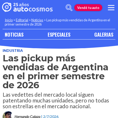
Vendé tu auto
Inicio
>
Editorial
>
Noticias
>
Las pickup más vendidas de Argentina en el
primer semestre de 2026
NOTICIAS
ESPECIALES
GALERIAS
INDUSTRIA
Las pickup más
vendidas de Argentina
en el primer semestre
de 2026
Las vedettes del mercado local siguen
patentando muchas unidades, pero no todas
son estrellas en el mercado nacional.
Hernando Calaza
| 2/7/2026