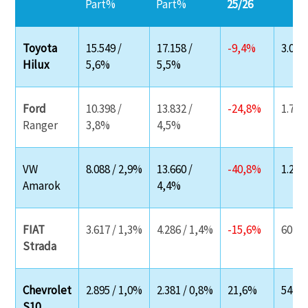
Part%
Part%
25/26
Toyota
15.549 /
17.158 /
-9,4%
3.002
Hilux
5,6%
5,5%
Ford
10.398 /
13.832 /
-24,8%
1.786
Ranger
3,8%
4,5%
VW
8.088 / 2,9%
13.660 /
-40,8%
1.229
Amarok
4,4%
FIAT
3.617 / 1,3%
4.286 / 1,4%
-15,6%
604
Strada
Chevrolet
2.895 / 1,0%
2.381 / 0,8%
21,6%
546
S10