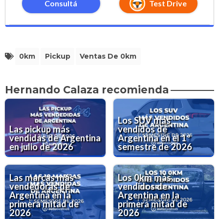
Consultá
Test Drive
0km
Pickup
Ventas De 0km
Hernando Calaza recomienda
Los SUV más
Las pickup más
vendidos de
vendidas de Argentina
Argentina en el 1º
en julio de 2026
semestre de 2026
Las marcas más
Los 0km más
vendedoras de
vendidos de
Argentina en la
Argentina en la
primera mitad de
primera mitad de
2026
2026