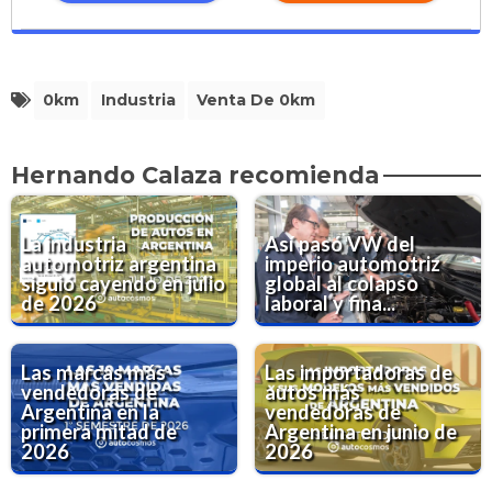
0km
Industria
Venta De 0km
Hernando Calaza recomienda
La industria
Así pasó VW del
automotriz argentina
imperio automotriz
siguió cayendo en julio
global al colapso
de 2026
laboral y fina...
Las marcas más
Las importadoras de
vendedoras de
autos más
Argentina en la
vendedoras de
primera mitad de
Argentina en junio de
2026
2026