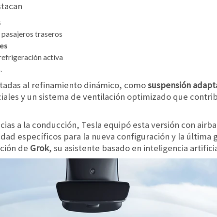
stacan
s
 pasajeros traseros
tes
refrigeración activa
.
ntadas al refinamiento dinámico, como
suspensión adapt
iales y un sistema de ventilación optimizado que contrib
cias a la conducción, Tesla equipó esta versión con airb
uridad específicos para la nueva configuración y la últim
ación de
Grok
, su asistente basado en inteligencia artificia