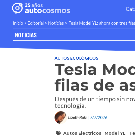
Cat
Inicio
>
Editorial
>
Noticias
>
Tesla Model YL: ahora con tres fila
NOTICIAS
AUTOS ECOLÓGICOS
Tesla Mod
filas de a
Después de un tiempo sin nov
tecnología.
Lizeth Ruiz
| 7/7/2026
Autos Electricos
Model YL
Te