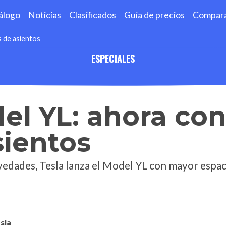
álogo
Noticias
Clasificados
Guía de precios
Compar
s de asientos
ESPECIALES
el YL: ahora con
sientos
edades, Tesla lanza el Model YL con mayor espac
sla