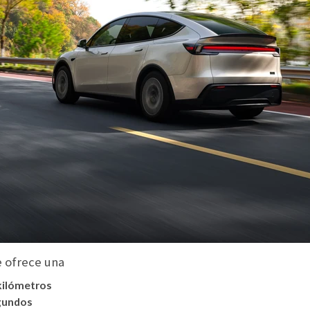
 ofrece una
kilómetros
egundos