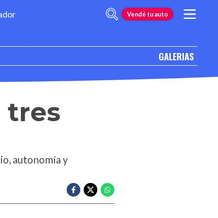
ador
Vendé tu auto
GALERIAS
 tres
io, autonomía y