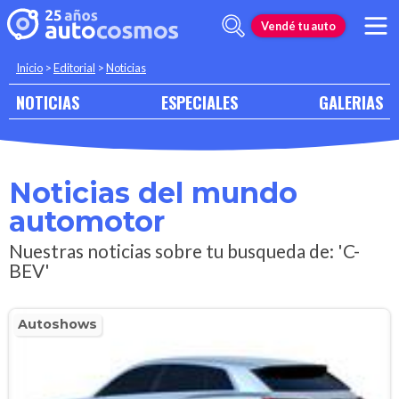
Vendé tu auto
Inicio
>
Editorial
>
Noticias
NOTICIAS
ESPECIALES
GALERIAS
Noticias del mundo
automotor
Nuestras noticias sobre tu busqueda de: 'C-
BEV'
Autoshows