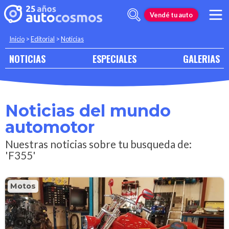
Vendé tu auto
Inicio
>
Editorial
>
Noticias
NOTICIAS
ESPECIALES
GALERIAS
Noticias del mundo
automotor
Nuestras noticias sobre tu busqueda de:
'F355'
Motos