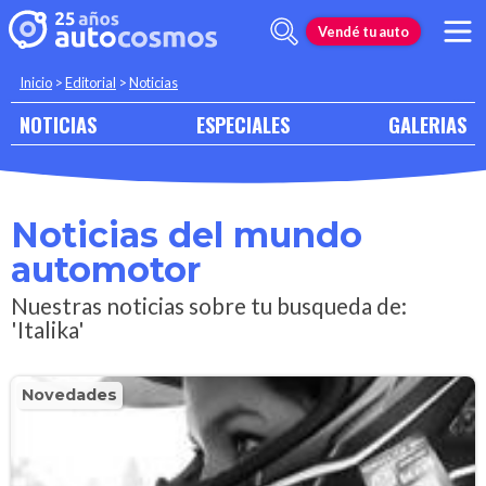
Vendé tu auto
Inicio
>
Editorial
>
Noticias
NOTICIAS
ESPECIALES
GALERIAS
Noticias del mundo
automotor
Nuestras noticias sobre tu busqueda de:
'Italika'
Novedades