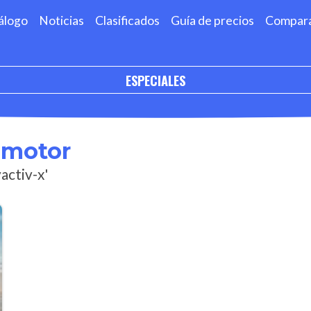
álogo
Noticias
Clasificados
Guía de precios
Compar
ESPECIALES
omotor
activ-x'