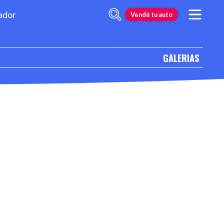
ador
Vendé tu auto
GALERIAS