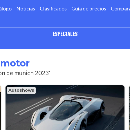
álogo
Noticias
Clasificados
Guía de precios
Compar
ESPECIALES
omotor
lon de munich 2023'
Autoshows