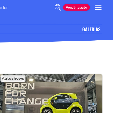
ador
Vendé tu auto
GALERIAS
Autoshows