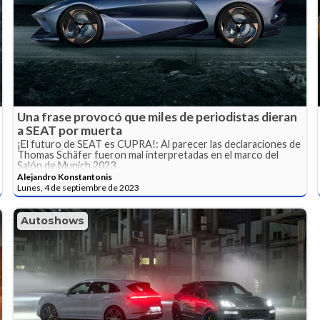
Una frase provocó que miles de periodistas dieran
a SEAT por muerta
¡El futuro de SEAT es CUPRA!: Al parecer las declaraciones de
Thomas Schäfer fueron mal interpretadas en el marco del
Salón de Munich 2023
Alejandro Konstantonis
Lunes, 4 de septiembre de 2023
Autoshows