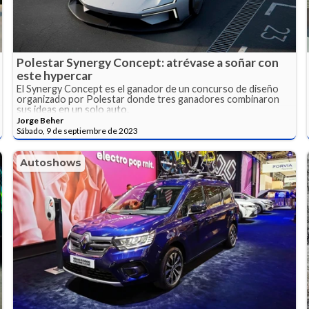
Polestar Synergy Concept: atrévase a soñar con
este hypercar
El Synergy Concept es el ganador de un concurso de diseño
organizado por Polestar donde tres ganadores combinaron
sus ideas en un solo auto.
Jorge Beher
Sábado, 9 de septiembre de 2023
Autoshows