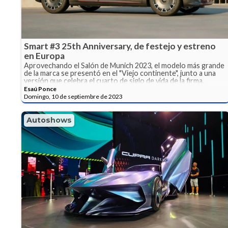
Smart #3 25th Anniversary, de festejo y estreno
en Europa
Aprovechando el Salón de Munich 2023, el modelo más grande
de la marca se presentó en el "Viejo continente", junto a una
versión que celebra el cuarto de siglo de vida de la firma.
Esaú Ponce
Domingo, 10 de septiembre de 2023
Autoshows