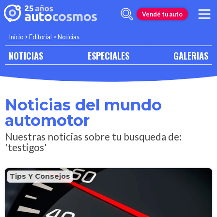
Vendé tu auto
Inicio
>
Editorial
>
Noticias
NOTICIAS
ESPECIALES
GALERIAS
Noticias del mundo
automotor
Nuestras noticias sobre tu busqueda de:
'testigos'
Tips Y Consejos