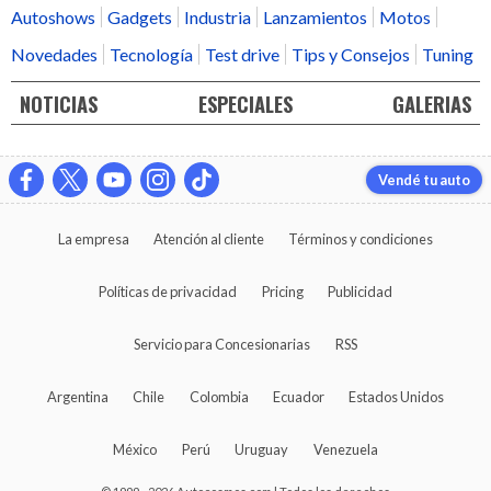
Autoshows
Gadgets
Industria
Lanzamientos
Motos
Novedades
Tecnología
Test drive
Tips y Consejos
Tuning
NOTICIAS
ESPECIALES
GALERIAS
Vendé tu auto
La empresa
Atención al cliente
Términos y condiciones
Políticas de privacidad
Pricing
Publicidad
Servicio para Concesionarias
RSS
Argentina
Chile
Colombia
Ecuador
Estados Unidos
México
Perú
Uruguay
Venezuela