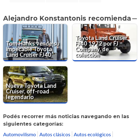
Alejandro Konstantonis recomienda
Toyota Land Cruiser
Tom Hanks vende su
FJ40 1972 por FJ
impecable Toyota
Company, de
Land Cruiser FJ40
colección
Nueva Toyota Land
Cruiser, off-road
legendario
Podés recorrer más noticias navegando en las
siguientes categorías:
Automovilismo
Autos clásicos
Autos ecológicos