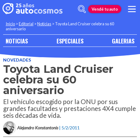
Vendé tu auto
Inicio
>
Editorial
>
Noticias
>
Toyota Land Cruiser celebra su 60
aniversario
NOTICIAS
ESPECIALES
GALERIAS
NOVEDADES
Toyota Land Cruiser
celebra su 60
aniversario
El vehículo escogido por la ONU por sus
grandes facultades y prestaciones 4X4 cumple
seis décadas de vida.
Alejandro Konstantonis
| 5/2/2011