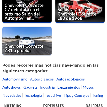
Chevrolet Corvette
C7 debutará en el
Subastarán al
próximo Salón del
Chevrolet Corvette
Automóvil en...
L88 de 1968
Chevrolet Corvette
ZR1 a prueba
Podés recorrer más noticias navegando en las
siguientes categorías:
Automovilismo
Autos clásicos
Autos ecológicos
Autoshows
Gadgets
Industria
Lanzamientos
Motos
Novedades
Tecnología
Test drive
Tips y Consejos
Tuning
NOTICIAS
ESPECIALES
GALERIAS