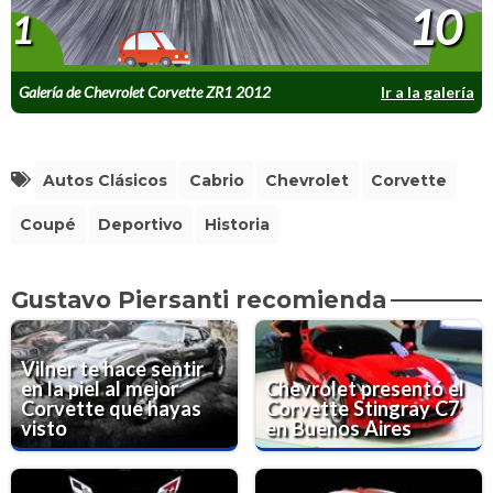
10
1
Galería de Chevrolet Corvette ZR1 2012
Ir a la galería
prueba
Autos Clásicos
Cabrio
Chevrolet
Corvette
Coupé
Deportivo
Historia
Gustavo Piersanti recomienda
Vilner te hace sentir
en la piel al mejor
Chevrolet presentó el
Corvette que hayas
Corvette Stingray C7
visto
en Buenos Aires