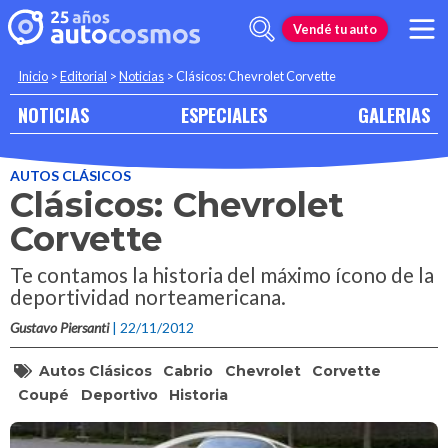
Vendé tu auto
Inicio
>
Editorial
>
Noticias
>
Clásicos: Chevrolet Corvette
NOTICIAS
ESPECIALES
GALERIAS
AUTOS CLÁSICOS
Clásicos: Chevrolet
Corvette
Te contamos la historia del máximo ícono de la
deportividad norteamericana.
Gustavo Piersanti
| 22/11/2012
Autos Clásicos
Cabrio
Chevrolet
Corvette
Coupé
Deportivo
Historia