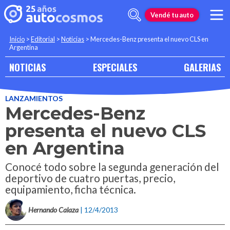
Vendé tu auto
Inicio
>
Editorial
>
Noticias
>
Mercedes-Benz presenta el nuevo CLS en
Argentina
NOTICIAS
ESPECIALES
GALERIAS
LANZAMIENTOS
Mercedes-Benz
presenta el nuevo CLS
en Argentina
Conocé todo sobre la segunda generación del
deportivo de cuatro puertas, precio,
equipamiento, ficha técnica.
Hernando Calaza
| 12/4/2013