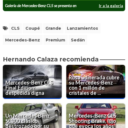
Galería de Mercedes-Benz CLS se presenta en
Ir a la galería
Argentina
CLS
Coupé
Grande
Lanzamientos
Mercedes-Benz
Premium
Sedán
Hernando Calaza recomienda
Rusa adinerada cubre
Mercedes-Benz CLS
su Mercedes-Benz
Final Edition:
con 1 millón de
despedida digna
cristales de ...
Un Mercedes Benz
Mercedes-Benz CLS
SL300 clásico
Shooting Brake, lujo
destrozado por su
que evoca los años