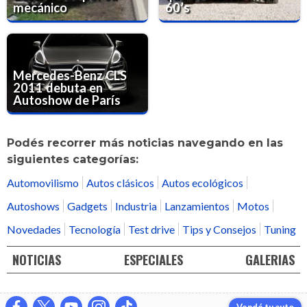
mecánico
60’s
Mercedes-Benz CLS
2011 debuta en
Autoshow de París
Podés recorrer más noticias navegando en las
siguientes categorías:
Automovilismo
Autos clásicos
Autos ecológicos
Autoshows
Gadgets
Industria
Lanzamientos
Motos
Novedades
Tecnología
Test drive
Tips y Consejos
Tuning
NOTICIAS
ESPECIALES
GALERIAS