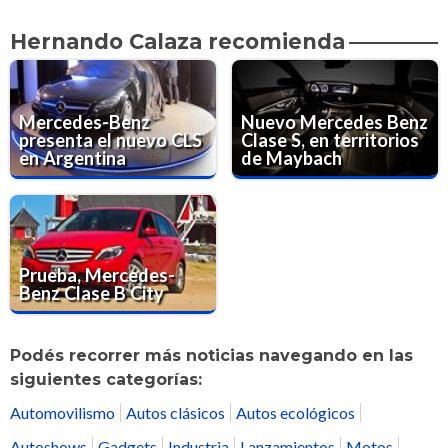
Hernando Calaza recomienda
Mercedes-Benz
Nuevo Mercedes Benz
presenta el nuevo CLS
Clase S, en territorios
en Argentina
de Maybach
Prueba, Mercedes-
Benz Clase B City
Podés recorrer más noticias navegando en las
siguientes categorías:
Automovilismo
Autos clásicos
Autos ecológicos
Autoshows
Gadgets
Industria
Lanzamientos
Motos