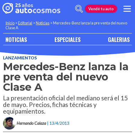
Vendé tu auto
Inicio
>
Editorial
>
Noticias
>
Mercedes-Benz lanza la pre venta del nuevo
Clase A
NOTICIAS
ESPECIALES
GALERIAS
LANZAMIENTOS
Mercedes-Benz lanza la
pre venta del nuevo
Clase A
La presentación oficial del mediano será el 15
de mayo. Precios, fichas técnicas y
equipamientos.
Hernando Calaza
| 13/4/2013