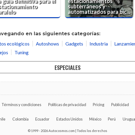
 guía definitiva para el
estacionamientos
stacionamiento
subterráneos y
aralelo
automatizados para bic...
avegando en las siguientes categorías:
tos ecológicos
Autoshows
Gadgets
Industria
Lanzamie
ejos
Tuning
ESPECIALES
Términos y condiciones
Políticas de privacidad
Pricing
Publicidad
hile
Colombia
Ecuador
Estados Unidos
México
Perú
Urugu
© 1999 - 2026 Autocosmos.com | Todos los derechos