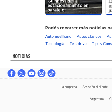
Guinness de
La
estacionamiento en
e
paralelo
p
Podés recorrer más noticias n
Automovilismo
Autos clásicos
Au
Tecnología
Test drive
Tips y Cons
NOTICIAS
La empresa
Atención al cliente
Argentina
C