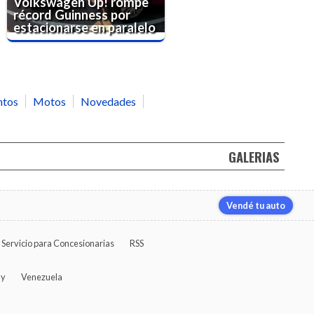
Volkswagen Up! rompe
récord Guinness por
estacionarse en paralelo
ntos
Motos
Novedades
GALERIAS
Vendé tu auto
Servicio para Concesionarias
RSS
ay
Venezuela