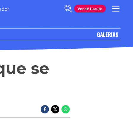
ador
Vendé tu auto
GALERIAS
que se