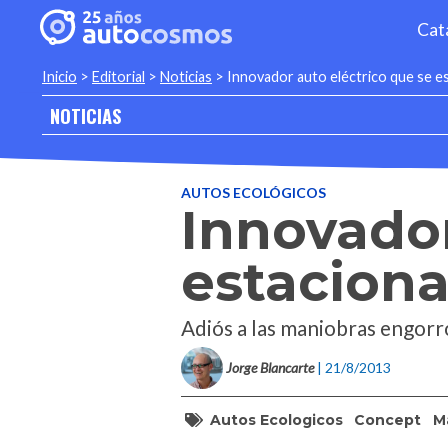
Cat
Inicio
>
Editorial
>
Noticias
>
Innovador auto eléctrico que se es
NOTICIAS
AUTOS ECOLÓGICOS
Innovador
estaciona
Adiós a las maniobras engorro
Jorge Blancarte
| 21/8/2013
Autos Ecologicos
Concept
M