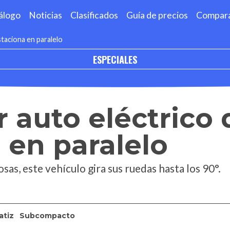
álogo
Noticias
Clasificados
Guía de precios
Compar
taciona en paralelo
ESPECIALES
 auto eléctrico 
 en paralelo
sas, este vehículo gira sus ruedas hasta los 90°.
atiz
Subcompacto