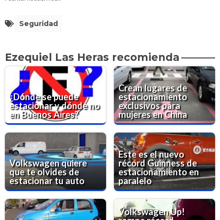
Seguridad
Ezequiel Las Heras recomienda
Crean lugares de
¿Dónde se puede
estacionamiento
estacionar y dónde no
exclusivos para
en Buenos Aires?
mujeres en China
Este es el nuevo
Volkswagen quiere
récord Guinness de
que te olvides de
estacionamiento en
estacionar tu auto
paralelo
Volkswagen Up!