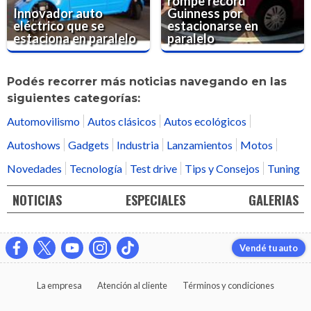
rompe récord
Innovador auto
Guinness por
eléctrico que se
estacionarse en
estaciona en paralelo
paralelo
Podés recorrer más noticias navegando en las
siguientes categorías:
Automovilismo
Autos clásicos
Autos ecológicos
Autoshows
Gadgets
Industria
Lanzamientos
Motos
Novedades
Tecnología
Test drive
Tips y Consejos
Tuning
NOTICIAS
ESPECIALES
GALERIAS
Vendé tu auto
La empresa
Atención al cliente
Términos y condiciones