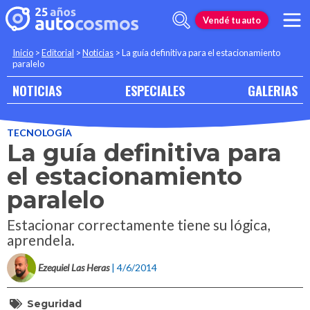
Vendé tu auto
Inicio
>
Editorial
>
Noticias
>
La guía definitiva para el estacionamiento
paralelo
NOTICIAS
ESPECIALES
GALERIAS
TECNOLOGÍA
La guía definitiva para
el estacionamiento
paralelo
Estacionar correctamente tiene su lógica,
aprendela.
Ezequiel Las Heras
| 4/6/2014
Seguridad