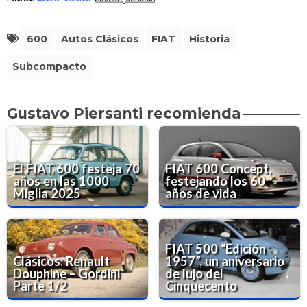
600
Autos Clásicos
FIAT
Historia
Subcompacto
Gustavo Piersanti recomienda
El FIAT 600 festeja 70
FIAT 600 Concept,
años en las 1000
festejando los 60
Miglia 2025
años de vida
FIAT 500 “Edición
Clásicos: Renault
1957”, un aniversario
Douphine – Gordini
de lujo del
Parte 1/2
Cinquecento