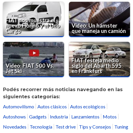
FIAT nos muestra el
nuevo Fiorino y el Uno
Video: Un hámster
Cargo
que maneja un camión
FIAT festeja medio
Video: FIAT 500 Vs.
siglo del Abarth 595
Jet Ski
en Frankfurt
Podés recorrer más noticias navegando en las
siguientes categorías:
Automovilismo
Autos clásicos
Autos ecológicos
Autoshows
Gadgets
Industria
Lanzamientos
Motos
Novedades
Tecnología
Test drive
Tips y Consejos
Tuning