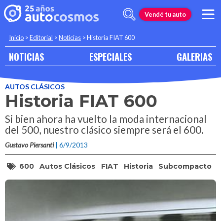
Vendé tu auto
Inicio
>
Editorial
>
Noticias
>
Historia FIAT 600
NOTICIAS
ESPECIALES
GALERIAS
AUTOS CLÁSICOS
Historia FIAT 600
Si bien ahora ha vuelto la moda internacional
del 500, nuestro clásico siempre será el 600.
Gustavo Piersanti
| 6/9/2013
600
Autos Clásicos
FIAT
Historia
Subcompacto