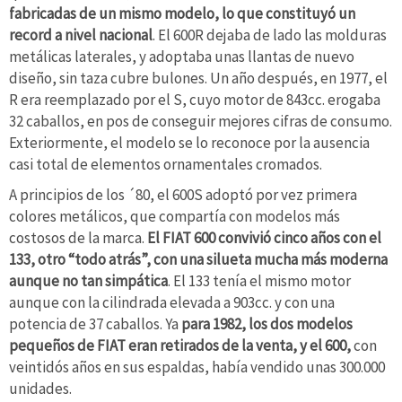
fabricadas de un mismo modelo, lo que constituyó un
record a nivel nacional
. El 600R dejaba de lado las molduras
metálicas laterales, y adoptaba unas llantas de nuevo
diseño, sin taza cubre bulones. Un año después, en 1977, el
R era reemplazado por el S, cuyo motor de 843cc. erogaba
32 caballos, en pos de conseguir mejores cifras de consumo.
Exteriormente, el modelo se lo reconoce por la ausencia
casi total de elementos ornamentales cromados.
A principios de los ´80, el 600S adoptó por vez primera
colores metálicos, que compartía con modelos más
costosos de la marca.
El FIAT 600 convivió cinco años con el
133, otro “todo atrás”, con una silueta mucha más moderna
aunque no tan simpática
. El 133 tenía el mismo motor
aunque con la cilindrada elevada a 903cc. y con una
potencia de 37 caballos. Ya
para 1982, los dos modelos
pequeños de FIAT eran retirados de la venta, y el 600,
con
veintidós años en sus espaldas, había vendido unas 300.000
unidades.