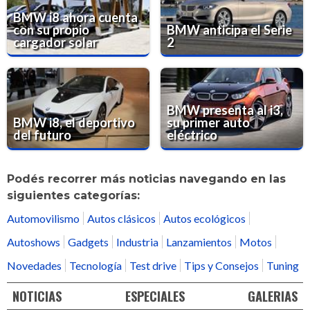
BMW i8 ahora cuenta
con su propio
BMW anticipa el Serie
cargador solar
2
BMW presenta al i3,
BMW i8, el deportivo
su primer auto
del futuro
eléctrico
Podés recorrer más noticias navegando en las
siguientes categorías:
Automovilismo
Autos clásicos
Autos ecológicos
Autoshows
Gadgets
Industria
Lanzamientos
Motos
Novedades
Tecnología
Test drive
Tips y Consejos
Tuning
NOTICIAS
ESPECIALES
GALERIAS