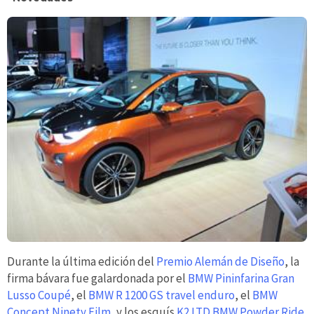
Durante la última edición del
Premio Alemán de Diseño
, la
firma bávara fue galardonada por el
BMW Pininfarina Gran
Lusso Coupé
, el
BMW R 1200 GS travel enduro
, el
BMW
Concept Ninety Film
, y los esquís
K2 LTD BMW Powder Ride
.