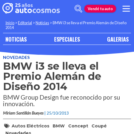
Vendé tu auto
Inicio
>
Editorial
>
Noticias
>
BMW i3 se lleva el Premio Alemán de Diseño
2014
NOTICIAS
ESPECIALES
GALERIAS
NOVEDADES
BMW i3 se lleva el
Premio Alemán de
Diseño 2014
BMW Group Design fue reconocido por su
innovación.
Miriam Santillán Bueyes
| 25/10/2013
Autos Eléctricos
BMW
Concept
Coupé
Novedades