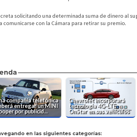
ncreta solicitando una determinada suma de dinero al su
a comunicarse con la Cámara para retirar su premio.
ienda
na compañía telefónica
Chevrolet incorporará
eberá entregar un MINI
tecnología 4G-LTE
oper por publicid...
OnStar en sus vehículos
avegando en las siguientes categorías: