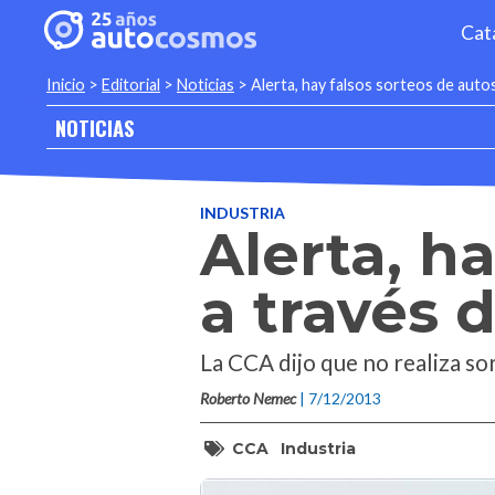
Cat
Inicio
>
Editorial
>
Noticias
>
Alerta, hay falsos sorteos de autos
NOTICIAS
INDUSTRIA
Alerta, h
a través 
La CCA dijo que no realiza so
Roberto Nemec
| 7/12/2013
CCA
Industria