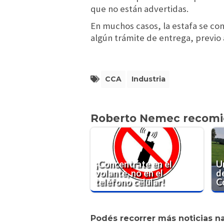
que no están advertidas.
En muchos casos, la estafa se co
algún trámite de entrega, previo 
CCA
Industria
Roberto Nemec recom
¡Concentrate en el
U
volante, no en el
d
teléfono celular!
Co
Podés recorrer más noticias n