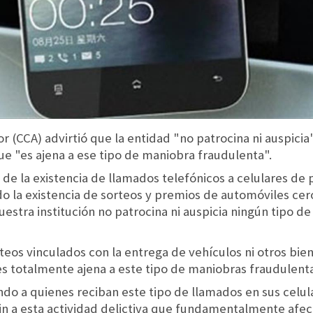
(CCA) advirtió que la entidad "no patrocina ni auspicia"
ue "es ajena a ese tipo de maniobra fraudulenta".
 la existencia de llamados telefónicos a celulares de p
 la existencia de sorteos y premios de automóviles cer
estra institución no patrocina ni auspicia ningún tipo de
orteos vinculados con la entrega de vehículos ni otros bi
s totalmente ajena a este tipo de maniobras fraudulenta
o a quienes reciban este tipo de llamados en sus celula
 fin a esta actividad delictiva que fundamentalmente afe