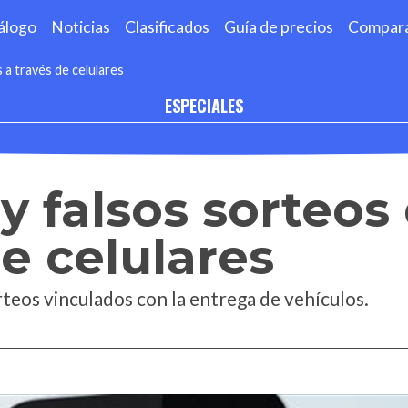
álogo
Noticias
Clasificados
Guía de precios
Compar
 a través de celulares
ESPECIALES
ay falsos sorteos
de celulares
rteos vinculados con la entrega de vehículos.