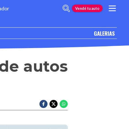
ador
Vendé tu auto
GALERIAS
 de autos