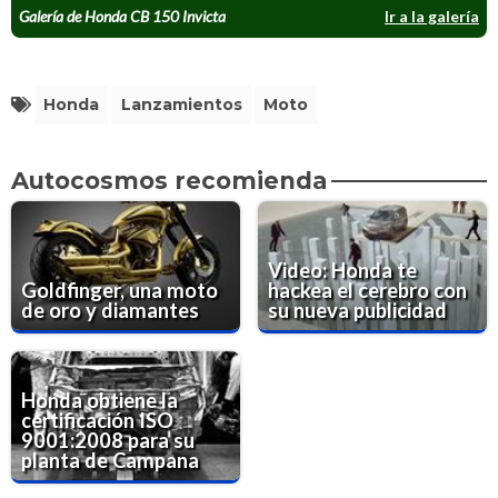
Galería de Honda CB 150 Invicta
Ir a la galería
Honda
Lanzamientos
Moto
Autocosmos recomienda
Video: Honda te
Goldfinger, una moto
hackea el cerebro con
de oro y diamantes
su nueva publicidad
Honda obtiene la
certificación ISO
9001:2008 para su
planta de Campana