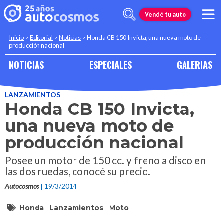
Vendé tu auto
Inicio
>
Editorial
>
Noticias
>
Honda CB 150 Invicta, una nueva moto de
producción nacional
NOTICIAS
ESPECIALES
GALERIAS
LANZAMIENTOS
Honda CB 150 Invicta,
una nueva moto de
producción nacional
Posee un motor de 150 cc. y freno a disco en
las dos ruedas, conocé su precio.
Autocosmos
| 19/3/2014
Honda
Lanzamientos
Moto